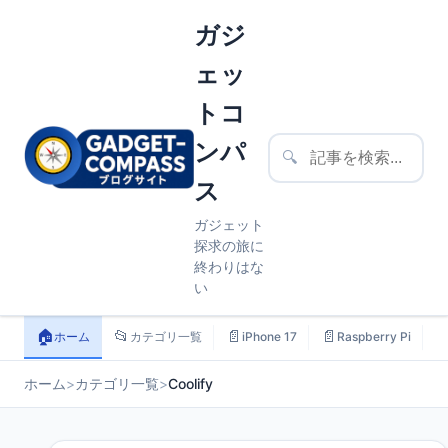
ガジ
ェッ
トコ
ンパ
🔍
ス
ガジェット
探求の旅に
終わりはな
い
🏠
📂
📄
📄

ホーム
カテゴリ一覧
iPhone 17
Raspberry Pi
ホーム
>
カテゴリ一覧
>
Coolify