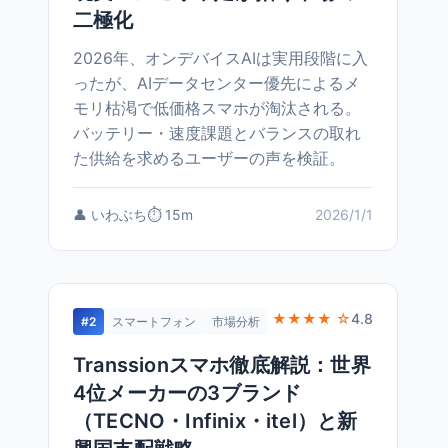
二極化
2026年、オンデバイスAIは実用段階に入
ったが、AIデータセンター優先によるメ
モリ枯渇で低価格スマホが淘汰される。
バッテリー・速度課題とバランスの取れ
た供給を求めるユーザーの声を検証。
👤 いわぶち
⏱️ 15m
2026/1/1
★★★★ ☆
4.8
#2
スマートフォン
市場分析
Transsionスマホ徹底解説：世界
4位メーカーの3ブランド
（TECNO・Infinix・itel）と新