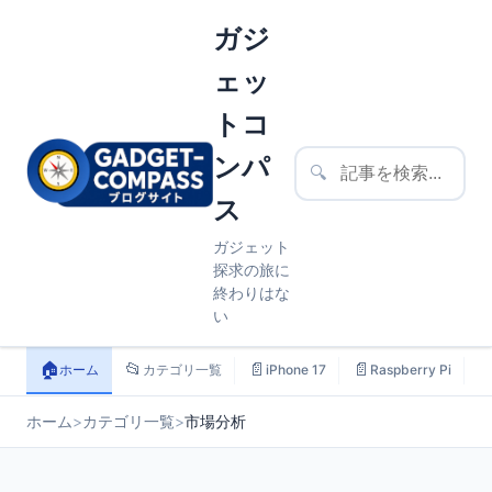
ガジ
ェッ
トコ
ンパ
🔍
ス
ガジェット
探求の旅に
終わりはな
い
🏠
📂
📄
📄

ホーム
カテゴリ一覧
iPhone 17
Raspberry Pi
ホーム
>
カテゴリ一覧
>
市場分析