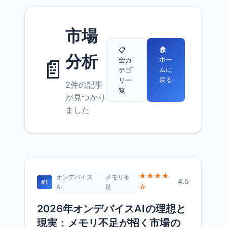
市場
🏠
📋
分析
📄
ホー
全カ
ムに
テゴ
戻る
リ一
2件の記事
覧
が見つかり
ました
★★★★
オンデバイス
メモリ不
4.5
#1
☆
AI
足
2026年オンデバイスAIの理想と
現実：メモリ不足が招く市場の