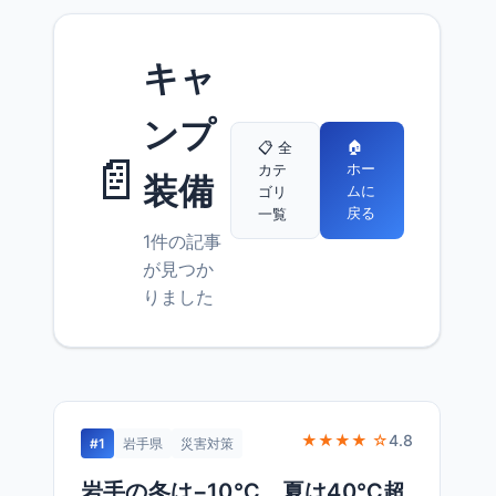
キャ
ンプ
🏠
📋 全
📄
ホー
カテ
装備
ムに
ゴリ
戻る
一覧
1件の記事
が見つか
りました
★★★★ ☆
4.8
#1
岩手県
災害対策
岩手の冬は−10℃、夏は40℃超