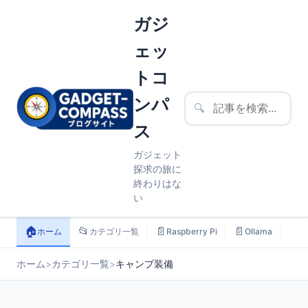
ガジ
ェッ
トコ
ンパ
🔍
ス
ガジェット
探求の旅に
終わりはな
い
🏠
📂
📄
📄
📄
ホーム
カテゴリ一覧
Raspberry Pi
Ollama
ス
ホーム
>
カテゴリ一覧
>
キャンプ装備