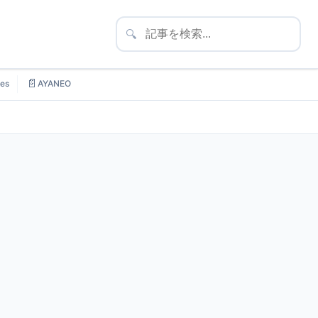
🔍
📄
es
AYANEO