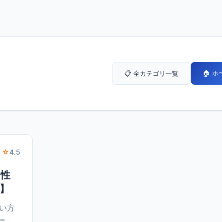
🏠 
📋 全カテゴリ一覧
 ☆
4.5
・性
版】
たい方
ー