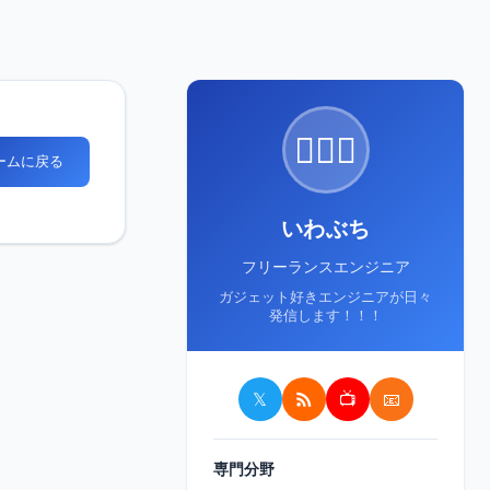
🙋🏻‍♂️
ホームに戻る
いわぶち
フリーランスエンジニア
ガジェット好きエンジニアが日々
発信します！！！
𝕏
📺
📧
専門分野