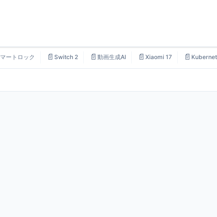
📄
📄
📄
📄
マートロック
Switch 2
動画生成AI
Xiaomi 17
Kubernet