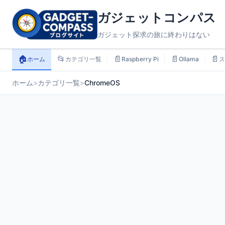
ガジェットコンパス
ガジェット探求の旅に終わりはない
🏠
📂
📄
📄
📄
ホーム
カテゴリ一覧
Raspberry Pi
Ollama
ス
ホーム
>
カテゴリ一覧
>
ChromeOS