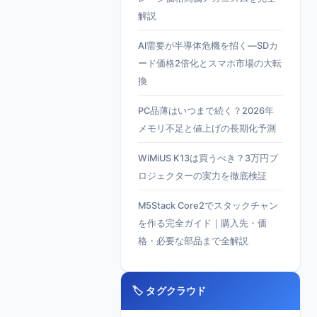
解説
AI需要が半導体危機を招く—SDカ
ード価格2倍化とスマホ市場の大転
換
PC品薄はいつまで続く？2026年
メモリ不足と値上げの長期化予測
WiMiUS K13は買うべき？3万円プ
ロジェクターの実力を徹底検証
M5Stack Core2でスタックチャン
を作る完全ガイド｜購入先・価
格・必要な部品まで全解説
🏷️ タグクラウド