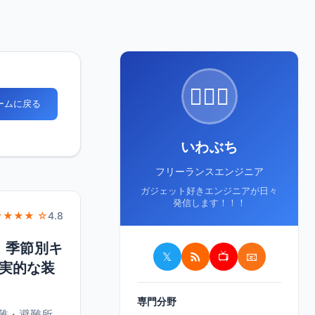
🙋🏻‍♂️
ホームに戻る
いわぶち
フリーランスエンジニア
ガジェット好きエンジニアが日々
発信します！！！
★★★★ ☆
4.8
。季節別キ
𝕏
📺
📧
実的な装
専門分野
難・避難所