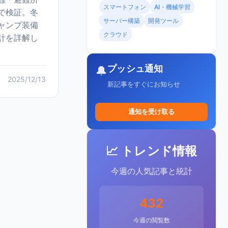
スマートフォン
AI・機械学習
で検証。冬
サーバー構築
開発ツール
ャンプ装備
クラウド
計を詳解し
プッシュ通知
🔔
2025/12/13
新記事をすぐにお知らせ
通知を受け取る
📈 トレンド情報
今週の人気記事と統計
432
今週の閲覧数