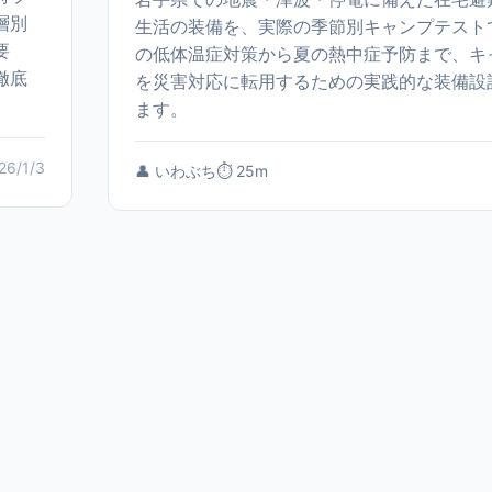
層別
生活の装備を、実際の季節別キャンプテスト
要
の低体温症対策から夏の熱中症予防まで、キ
徹底
を災害対応に転用するための実践的な装備設
ます。
26/1/3
👤 いわぶち
⏱️ 25m