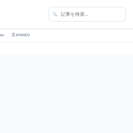
🔍
📄
es
AYANEO