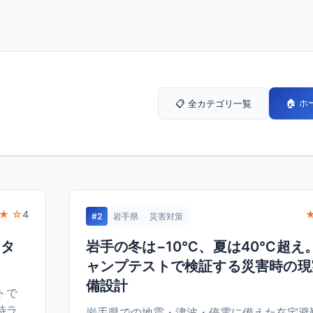
🏠 
📋 全カテゴリ一覧
★ ☆
4
#2
岩手県
災害対策
スタ
岩手の冬は−10℃、夏は40℃超え
ャンプテストで検証する災害時の現
備設計
トで
時ラ
岩手県での地震・津波・停電に備えた在宅避