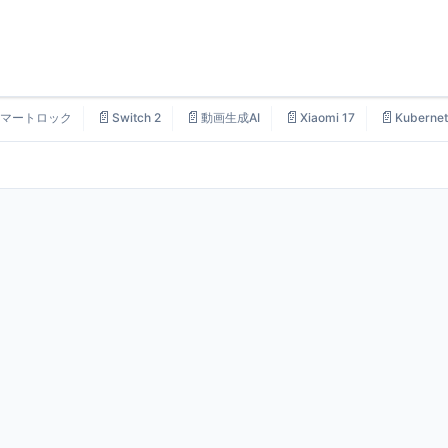
📄
📄
📄
📄
マートロック
Switch 2
動画生成AI
Xiaomi 17
Kubernet