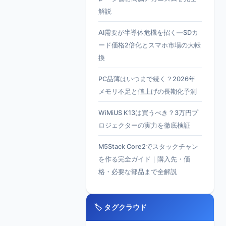
解説
AI需要が半導体危機を招く—SDカ
ード価格2倍化とスマホ市場の大転
換
PC品薄はいつまで続く？2026年
メモリ不足と値上げの長期化予測
WiMiUS K13は買うべき？3万円プ
ロジェクターの実力を徹底検証
M5Stack Core2でスタックチャン
を作る完全ガイド｜購入先・価
格・必要な部品まで全解説
🏷️ タグクラウド