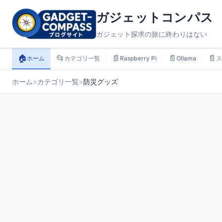
ガジェットコンパス
ガジェット探求の旅に終わりはない
🏠
📂
📄
📄
📄
ホーム
カテゴリ一覧
Raspberry Pi
Ollama
ス
ホーム
>
カテゴリ一覧
>
防災グッズ