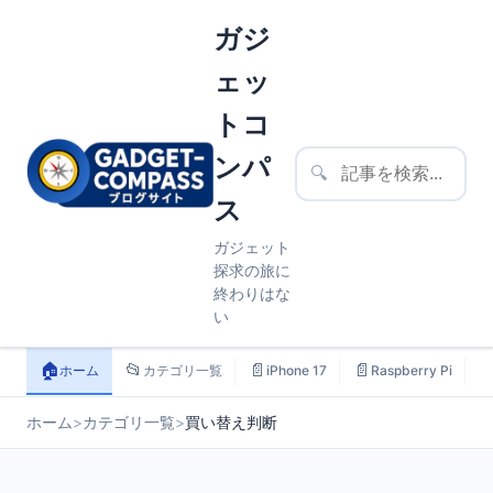
ガジ
ェッ
トコ
ンパ
🔍
ス
ガジェット
探求の旅に
終わりはな
い
🏠
📂
📄
📄

ホーム
カテゴリ一覧
iPhone 17
Raspberry Pi
ホーム
>
カテゴリ一覧
>
買い替え判断