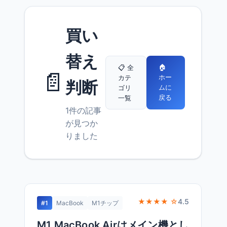
買い
替え
🏠
📋 全
📄
ホー
カテ
判断
ムに
ゴリ
戻る
一覧
1件の記事
が見つか
りました
★★★★ ☆
4.5
#1
MacBook
M1チップ
M1 MacBook Airはメイン機とし