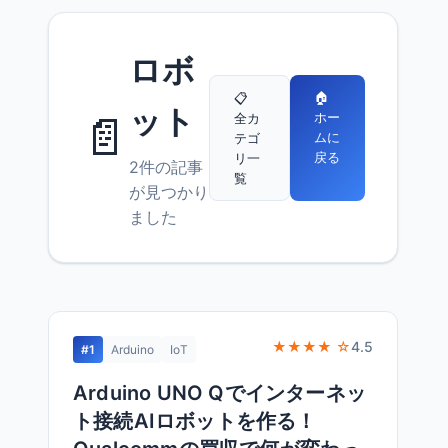
ロボ
🏠
📋
ット
📄
ホー
全カ
ムに
テゴ
戻る
リ一
2件の記事
覧
が見つかり
ました
★★★★ ☆
4.5
#1
Arduino
IoT
Arduino UNO Qでインターネッ
ト接続AIロボットを作る！