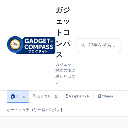
ガジ
ェッ
トコ
ンパ
🔍
ス
ガジェット
探求の旅に
終わりはな
い
🏠
📂
📄
📄
📄
ホーム
カテゴリ一覧
Raspberry Pi
Ollama
ス
ホーム
>
カテゴリ一覧
>
ロボット