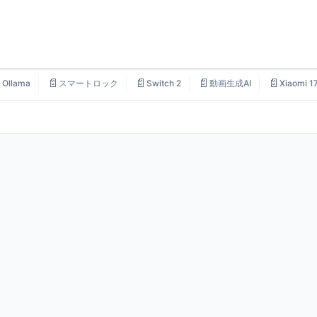

📄
📄
📄
📄
Ollama
スマートロック
Switch 2
動画生成AI
Xiaomi 1