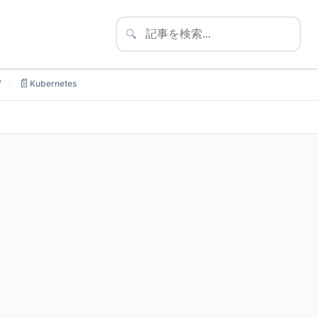
🔍
📄
7
Kubernetes