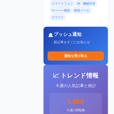
スマートフォン
AI・機械学習
サーバー構築
開発ツール
クラウド
プッシュ通知
🔔
新記事をすぐにお知らせ
通知を受け取る
📈 トレンド情報
今週の人気記事と統計
1,360
今週の閲覧数