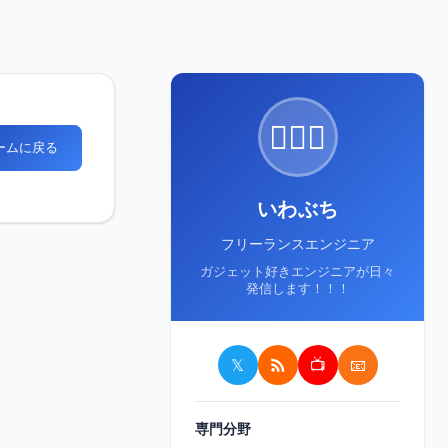
🙋🏻‍♂️
ホームに戻る
いわぶち
フリーランスエンジニア
ガジェット好きエンジニアが日々
発信します！！！
𝕏
📺
📧
専門分野