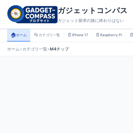
ガジェットコンパス
ガジェット探求の旅に終わりはない
🏠
📂
📄
📄

ホーム
カテゴリ一覧
iPhone 17
Raspberry Pi
ホーム
>
カテゴリ一覧
>
M4チップ