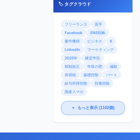
🏷️ タグクラウド
フリーランス
若手
Facebook
SNS戦略
案件獲得
ビジネス
X
LinkedIn
マーケティング
2025年
確定申告
税制改正
年収の壁
減税
所得税
基礎控除
パート
給与所得控除
扶養控除
国産スマホ
もっと表示 (1102個)
▼