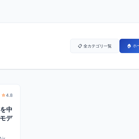
🏠 
📋 全カテゴリ一覧
 ☆
4.8
Bを中
めモデ
ir