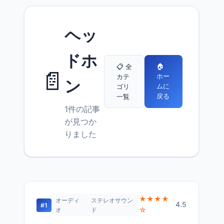
ヘッ
ドホ
🏠
📋 全
📄
ホー
カテ
ン
ムに
ゴリ
戻る
一覧
1件の記事
が見つか
りました
★★★★
オーディ
ステレオサウン
4.5
#1
☆
オ
ド