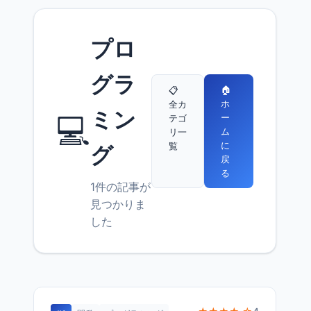
プロ
グラ
🏠
📋
ホ
全カ
ミン
💻
ー
テゴ
ム
リ一
に
覧
グ
戻
る
1件の記事が
見つかりま
した