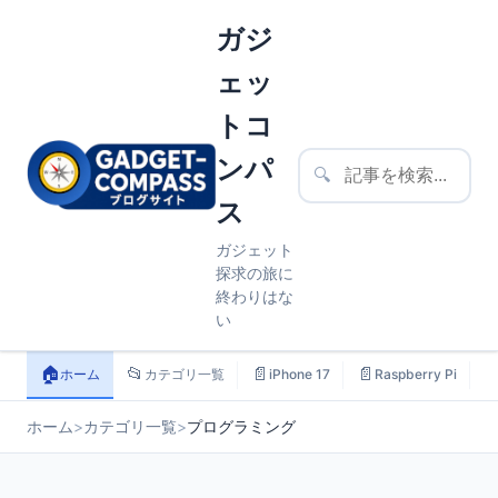
ガジ
ェッ
トコ
ンパ
🔍
ス
ガジェット
探求の旅に
終わりはな
い
🏠
📂
📄
📄

ホーム
カテゴリ一覧
iPhone 17
Raspberry Pi
ホーム
>
カテゴリ一覧
>
プログラミング