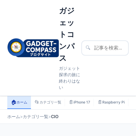
ガジ
ェッ
トコ
ンパ
🔍
ス
ガジェット
探求の旅に
終わりはな
い
🏠
📂
📄
📄

ホーム
カテゴリ一覧
iPhone 17
Raspberry Pi
ホーム
>
カテゴリ一覧
>
CIO