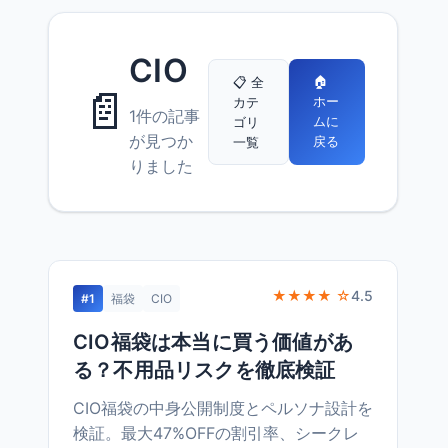
CIO
🏠
📋 全
📄
ホー
カテ
1件の記事
ムに
ゴリ
が見つか
戻る
一覧
りました
★★★★ ☆
4.5
#1
福袋
CIO
CIO福袋は本当に買う価値があ
る？不用品リスクを徹底検証
CIO福袋の中身公開制度とペルソナ設計を
検証。最大47%OFFの割引率、シークレ