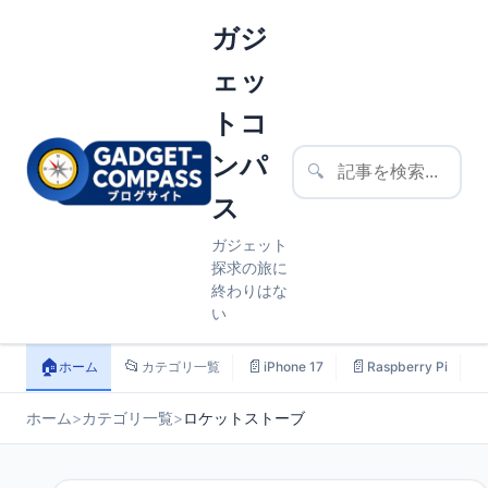
ガジ
ェッ
トコ
ンパ
🔍
ス
ガジェット
探求の旅に
終わりはな
い
🏠
📂
📄
📄

ホーム
カテゴリ一覧
iPhone 17
Raspberry Pi
ホーム
>
カテゴリ一覧
>
ロケットストーブ