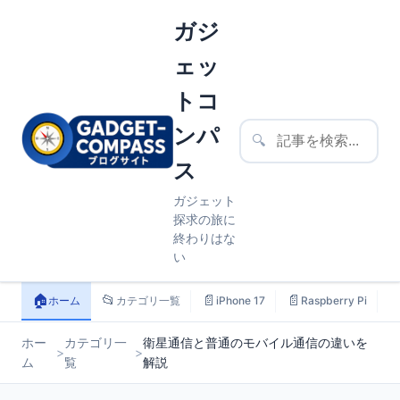
ガジ
ェッ
トコ
ンパ
🔍
ス
ガジェット
探求の旅に
終わりはな
い
🏠
📂
📄
📄

ホーム
カテゴリ一覧
iPhone 17
Raspberry Pi
ホー
カテゴリ一
衛星通信と普通のモバイル通信の違いを
>
>
ム
覧
解説