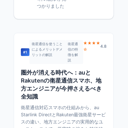
つかりました
★★★★
衛星通信を使うこと
衛星通
4.8
☆
によるメリットデメ
信の特
#1
リットの解説
徴を解
説
圏外が消える時代へ：auと
Rakutenの衛星通信スマホ、地
方エンジニアが今押さえるべき
全知識
衛星通信対応スマホの仕組みから、au
Starlink DirectとRakuten最強衛星サービ
スの違い、地方エンジニアの実用的なユ