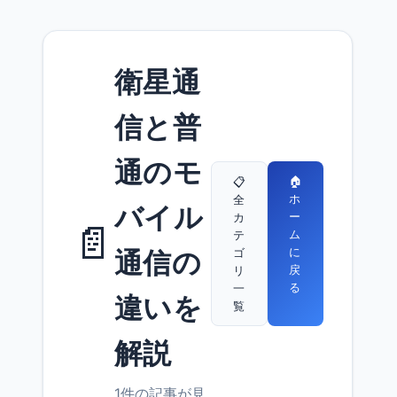
衛星通
信と普
通のモ
🏠
📋
ホ
全
バイル
ー
カ
📄
ム
テ
に
ゴ
通信の
戻
リ
る
一
違いを
覧
解説
1件の記事が見