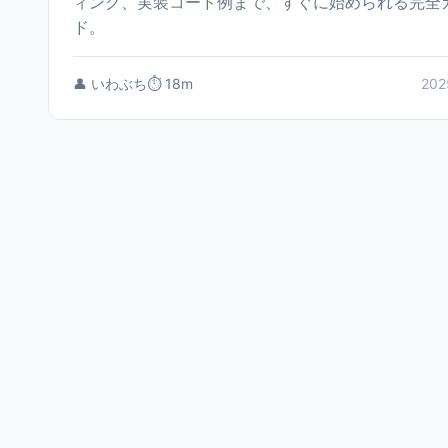
ィング、実装コード例まで、すぐに始められる完全
ド。
👤 いわぶち
⏱️ 18m
202