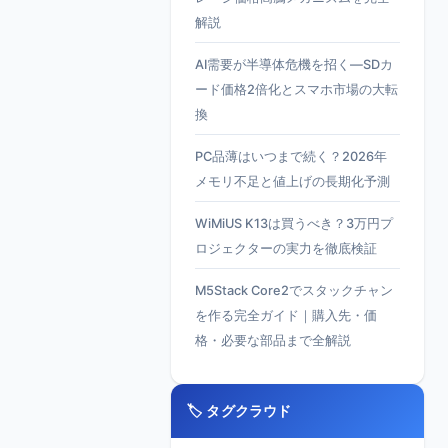
解説
AI需要が半導体危機を招く—SDカ
ード価格2倍化とスマホ市場の大転
換
PC品薄はいつまで続く？2026年
メモリ不足と値上げの長期化予測
WiMiUS K13は買うべき？3万円プ
ロジェクターの実力を徹底検証
M5Stack Core2でスタックチャン
を作る完全ガイド｜購入先・価
格・必要な部品まで全解説
🏷️ タグクラウド