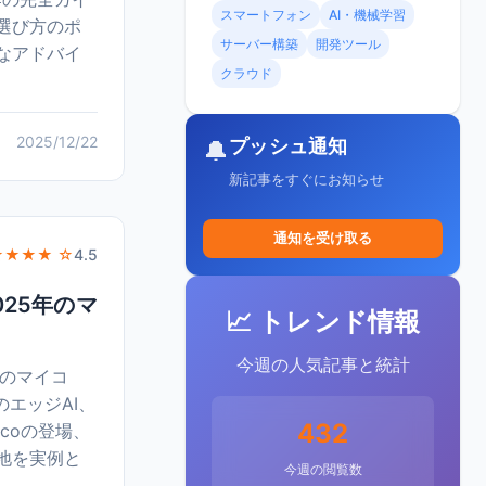
スマートフォン
AI・機械学習
選び方のポ
サーバー構築
開発ツール
なアドバイ
クラウド
2025/12/22
プッシュ通知
🔔
新記事をすぐにお知らせ
通知を受け取る
★★★★ ☆
4.5
025年のマ
📈 トレンド情報
今週の人気記事と統計
年のマイコ
のエッジAI、
432
Picoの登場、
地を実例と
今週の閲覧数