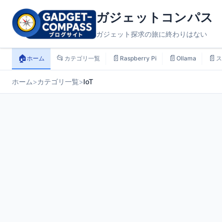
ガジェットコンパス
ガジェット探求の旅に終わりはない
🏠
📂
📄
📄
📄
ホーム
カテゴリ一覧
Raspberry Pi
Ollama
ス
ホーム
>
カテゴリ一覧
>
IoT