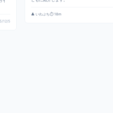
ガイ
👤 いわぶち
⏱️ 18m
5/12/5