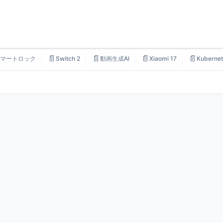
📄
📄
📄
📄
マートロック
Switch 2
動画生成AI
Xiaomi 17
Kubernet