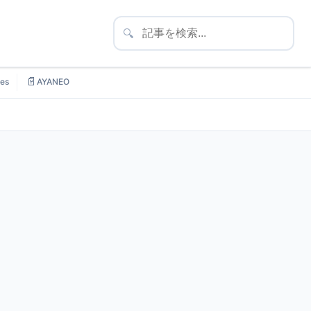
🔍
📄
es
AYANEO