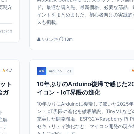
実現方
ド。最適な購入先、最新価格、必要な部品、
イントをまとめました。初心者向けの実践的
スも掲載。
/12/23
👤 いわぶち
⏱️ 18m
 ☆
4.7
#4
Arduino
IoT
ボット
10年ぶりのArduino復帰で感じた2
全ガ
イコン・IoT界隈の進化
10年ぶりにArduinoに復帰して驚いた2025
ン・IoT界隈の進化を徹底解説。TinyMLなど
ト
充実した開発環境、ESP32やRaspberry Pi 
底解
セキュリティ強化など、マイコン開発の現在
ーテ
ともに紹介します。