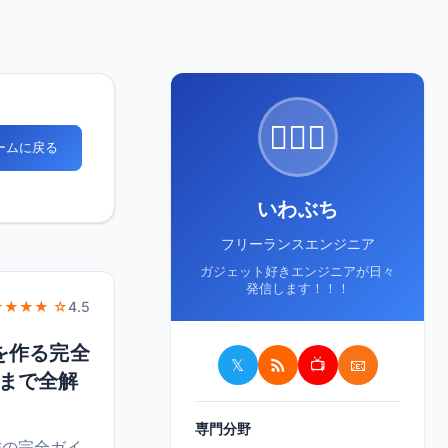
🙋🏻‍♂️
ホームに戻る
いわぶち
フリーランスエンジニア
ガジェット好きエンジニアが日々
発信します！！！
★★★★ ☆
4.5
ンを作る完全
𝕏
📺
📧
まで全解
専門分野
製作の完全ガイ