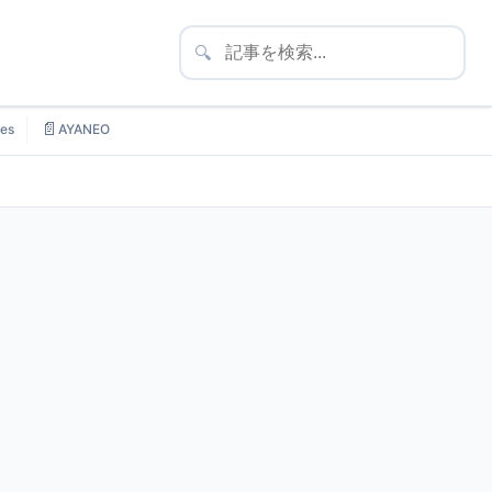
🔍
📄
es
AYANEO