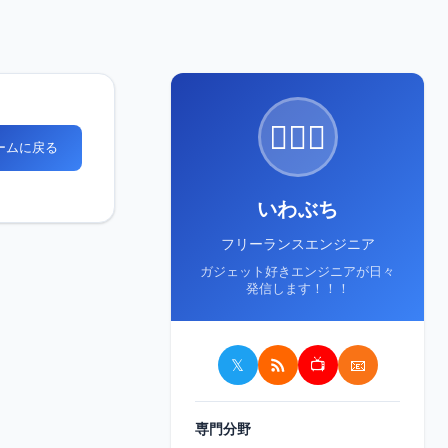
🙋🏻‍♂️
ホームに戻る
いわぶち
フリーランスエンジニア
ガジェット好きエンジニアが日々
発信します！！！
𝕏
📺
📧
専門分野