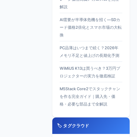
解説
AI需要が半導体危機を招く—SDカ
ード価格2倍化とスマホ市場の大転
換
PC品薄はいつまで続く？2026年
メモリ不足と値上げの長期化予測
WiMiUS K13は買うべき？3万円プ
ロジェクターの実力を徹底検証
M5Stack Core2でスタックチャン
を作る完全ガイド｜購入先・価
格・必要な部品まで全解説
🏷️ タグクラウド