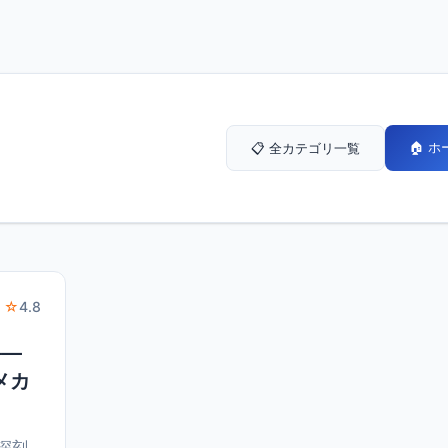
🏠 
📋 全カテゴリ一覧
 ☆
4.8
——
メカ
が深刻