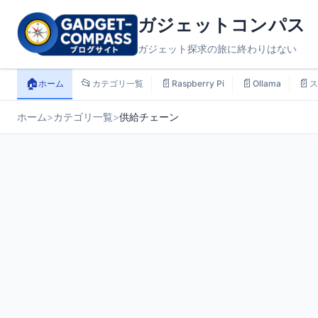
ガジェットコンパス
ガジェット探求の旅に終わりはない
🏠
📂
📄
📄
📄
ホーム
カテゴリ一覧
Raspberry Pi
Ollama
ス
ホーム
>
カテゴリ一覧
>
供給チェーン