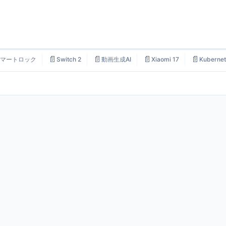
📄
📄
📄
📄
マートロック
Switch 2
動画生成AI
Xiaomi 17
Kubernet