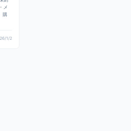
・メ
。購
26/1/2