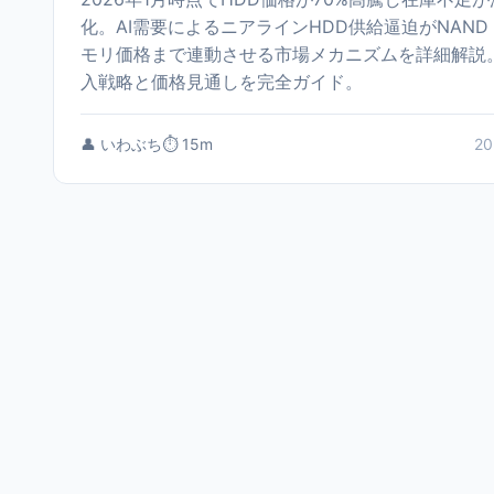
化。AI需要によるニアラインHDD供給逼迫がNAND
モリ価格まで連動させる市場メカニズムを詳細解説
入戦略と価格見通しを完全ガイド。
👤 いわぶち
⏱️ 15m
20