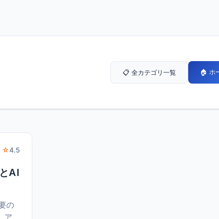
🏠 
📋 全カテゴリ一覧
 ☆
4.5
とAI
需要の
、ア