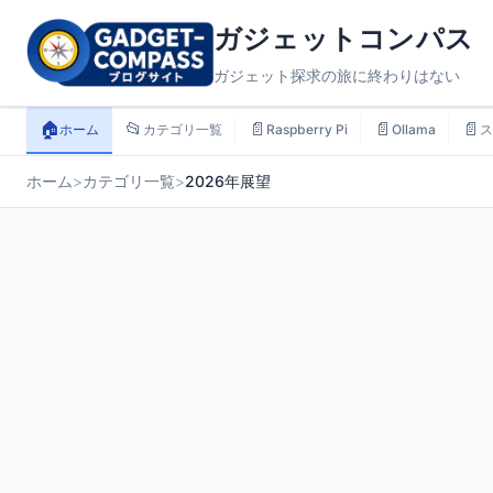
ガジェットコンパス
ガジェット探求の旅に終わりはない
🏠
📂
📄
📄
📄
ホーム
カテゴリ一覧
Raspberry Pi
Ollama
ス
ホーム
>
カテゴリ一覧
>
2026年展望