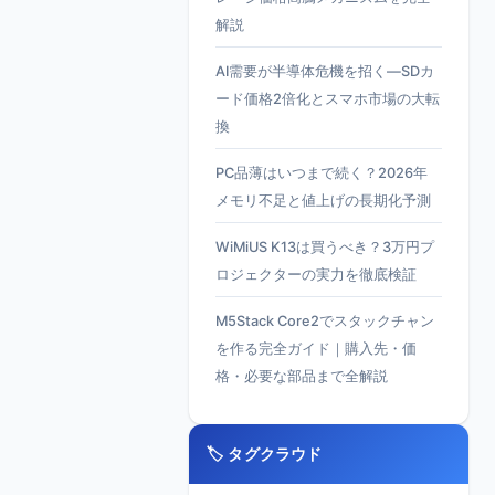
解説
AI需要が半導体危機を招く—SDカ
ード価格2倍化とスマホ市場の大転
換
PC品薄はいつまで続く？2026年
メモリ不足と値上げの長期化予測
WiMiUS K13は買うべき？3万円プ
ロジェクターの実力を徹底検証
M5Stack Core2でスタックチャン
を作る完全ガイド｜購入先・価
格・必要な部品まで全解説
🏷️ タグクラウド