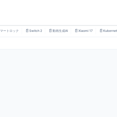
📄
📄
📄
📄
マートロック
Switch 2
動画生成AI
Xiaomi 17
Kubernet