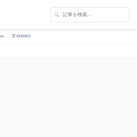
🔍
📄
es
AYANEO