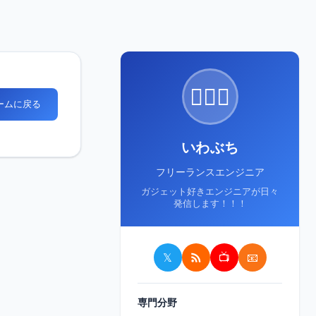
🙋🏻‍♂️
ホームに戻る
いわぶち
フリーランスエンジニア
ガジェット好きエンジニアが日々
発信します！！！
𝕏
📺
📧
専門分野