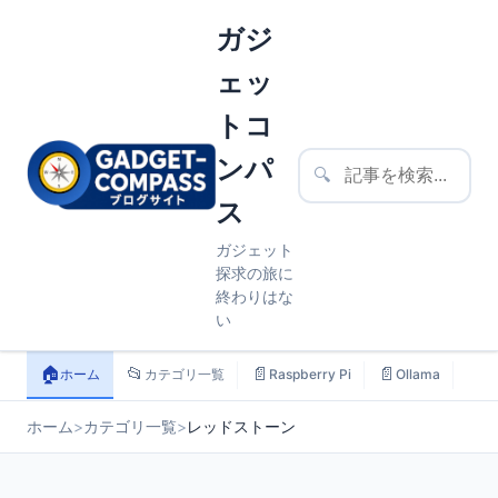
ガジ
ェッ
トコ
ンパ
🔍
ス
ガジェット
探求の旅に
終わりはな
い
🏠
📂
📄
📄
📄
ホーム
カテゴリ一覧
Raspberry Pi
Ollama
ス
ホーム
>
カテゴリ一覧
>
レッドストーン