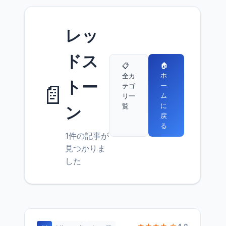
レッ
ドス
🏠
📋
ホ
全カ
トー
📄
ー
テゴ
ム
リ一
に
覧
ン
戻
る
1件の記事が
見つかりま
した