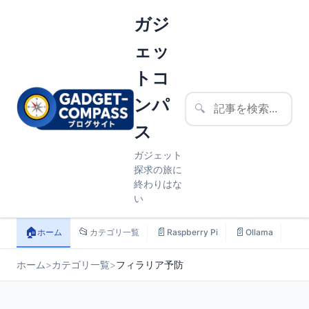
ガジ
ェッ
トコ
ンパ
🔍
ス
ガジェット
探求の旅に
終わりはな
い
🏠
📂
📄
📄
📄
ホーム
カテゴリ一覧
Raspberry Pi
Ollama
ス
ホーム
>
カテゴリ一覧
>
フィラリア予防