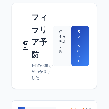
フィ
ラリ
🏠
📋
ホ
全カ
ア予
📄
ー
テゴ
ム
リ一
に
覧
防
戻
る
1件の記事が
見つかりま
した