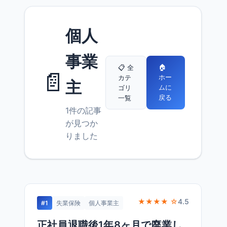
個人
事業
🏠
📋 全
📄
ホー
カテ
主
ムに
ゴリ
戻る
一覧
1件の記事
が見つか
りました
★★★★ ☆
4.5
#1
失業保険
個人事業主
正社員退職後1年8ヶ月で廃業し