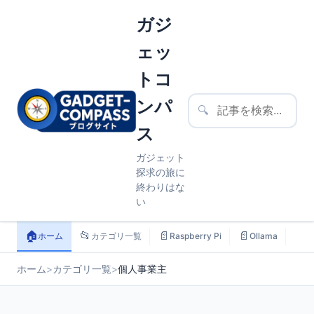
ガジ
ェッ
トコ
ンパ
🔍
ス
ガジェット
探求の旅に
終わりはな
い
🏠
📂
📄
📄
📄
ホーム
カテゴリ一覧
Raspberry Pi
Ollama
ス
ホーム
>
カテゴリ一覧
>
個人事業主