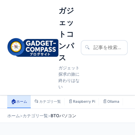
ガジ
ェッ
トコ
ンパ
🔍
ス
ガジェット
探求の旅に
終わりはな
い
🏠
📂
📄
📄
📄
ホーム
カテゴリ一覧
Raspberry Pi
Ollama
ス
ホーム
>
カテゴリ一覧
>
BTOパソコン