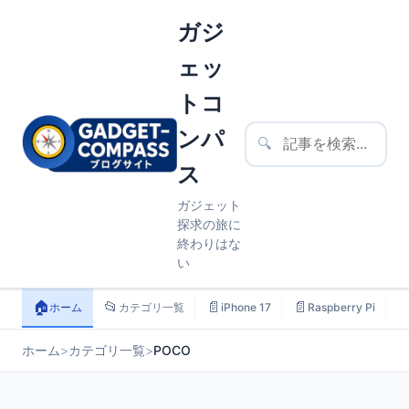
ガジ
ェッ
トコ
ンパ
🔍
ス
ガジェット
探求の旅に
終わりはな
い
🏠
📂
📄
📄

ホーム
カテゴリ一覧
iPhone 17
Raspberry Pi
ホーム
>
カテゴリ一覧
>
POCO