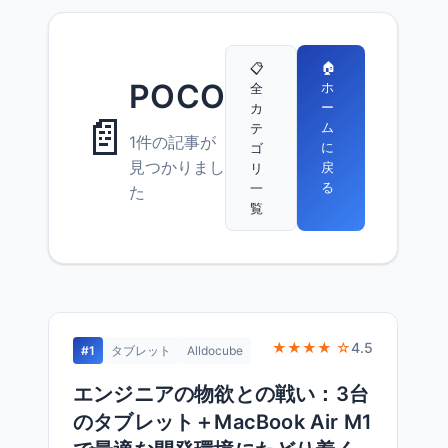
🏠
📋
POCO
ホ
全
ー
カ
📄
ム
テ
1件の記事が
に
ゴ
見つかりまし
戻
リ
る
一
た
覧
★★★★ ☆
4.5
#1
タブレット
Alldocube
エンジニアの物欲との戦い：3台
のタブレット＋MacBook Air M1