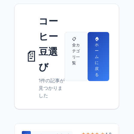
コー
ヒー
🏠
📋
ホ
全カ
豆選
📄
ー
テゴ
ム
リ一
に
覧
び
戻
る
1件の記事が
見つかりま
した