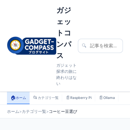
ガジ
ェッ
トコ
ンパ
🔍
ス
ガジェット
探求の旅に
終わりはな
い
🏠
📂
📄
📄
📄
ホーム
カテゴリ一覧
Raspberry Pi
Ollama
ス
ホーム
>
カテゴリ一覧
>
コーヒー豆選び