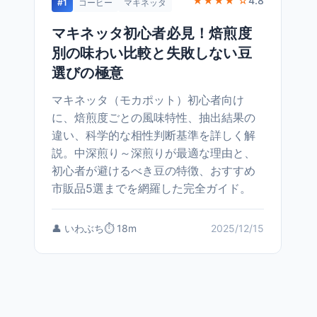
★★★★ ☆
4.8
#1
コーヒー
マキネッタ
マキネッタ初心者必見！焙煎度
別の味わい比較と失敗しない豆
選びの極意
マキネッタ（モカポット）初心者向け
に、焙煎度ごとの風味特性、抽出結果の
違い、科学的な相性判断基準を詳しく解
説。中深煎り～深煎りが最適な理由と、
初心者が避けるべき豆の特徴、おすすめ
市販品5選までを網羅した完全ガイド。
👤 いわぶち
⏱️ 18m
2025/12/15