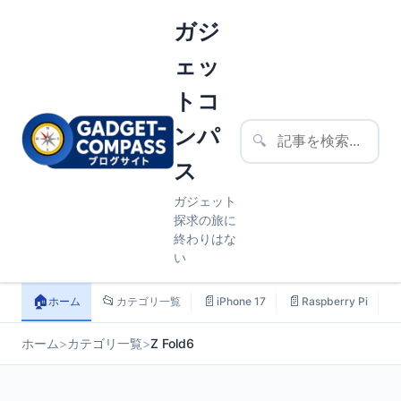
ガジ
ェッ
トコ
ンパ
🔍
ス
ガジェット
探求の旅に
終わりはな
い
🏠
📂
📄
📄

ホーム
カテゴリ一覧
iPhone 17
Raspberry Pi
ホーム
>
カテゴリ一覧
>
Z Fold6