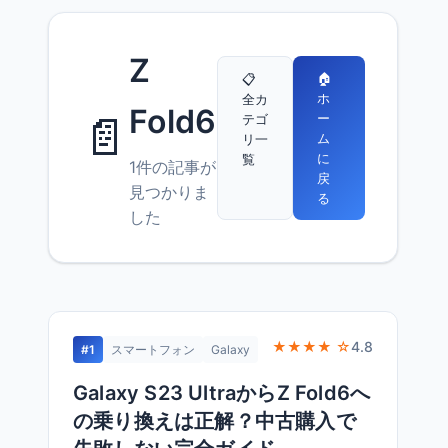
Z
🏠
📋
ホ
全カ
Fold6
📄
ー
テゴ
ム
リ一
に
覧
1件の記事が
戻
見つかりま
る
した
★★★★ ☆
4.8
#1
スマートフォン
Galaxy
Galaxy S23 UltraからZ Fold6へ
の乗り換えは正解？中古購入で