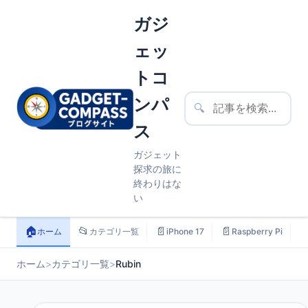
ガジ
ェッ
トコ
ンパ
🔍
ス
ガジェット
探求の旅に
終わりはな
い
🏠
📂
📄
📄

ホーム
カテゴリ一覧
iPhone 17
Raspberry Pi
ホーム
>
カテゴリ一覧
>
Rubin