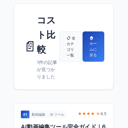
コス
ト比
🏠
📋 全
📄
ホー
カテ
較
ムに
ゴリ
戻る
一覧
1件の記事
が見つか
りました
★★★★ ☆
4.5
#1
動画編集
AI ツール
AI動画編集ツール完全ガイド｜6