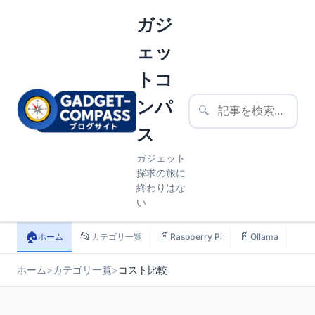
ガジ
ェッ
トコ
ンパ
🔍
ス
ガジェット
探求の旅に
終わりはな
い
🏠
📂
📄
📄
📄
ホーム
カテゴリ一覧
Raspberry Pi
Ollama
ス
ホーム
>
カテゴリ一覧
>
コスト比較