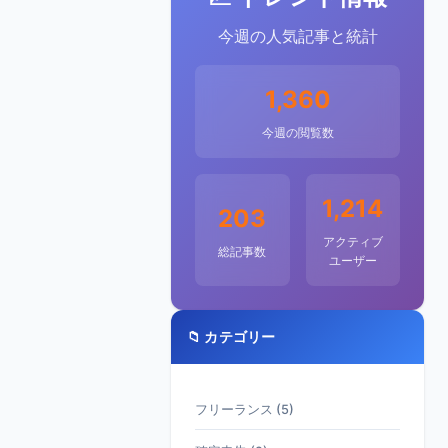
今週の人気記事と統計
1,360
今週の閲覧数
1,214
203
アクティブ
総記事数
ユーザー
📁 カテゴリー
フリーランス (5)