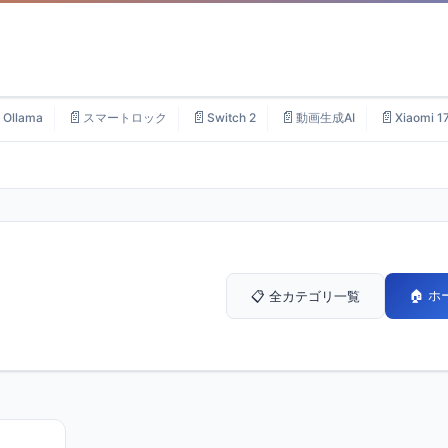

📄
📄
📄
📄
Ollama
スマートロック
Switch 2
動画生成AI
Xiaomi 1
🏠 
📋 全カテゴリ一覧