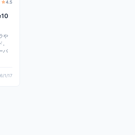
 ☆
4.5
10
メラや
ド。
ーバ
6/1/17