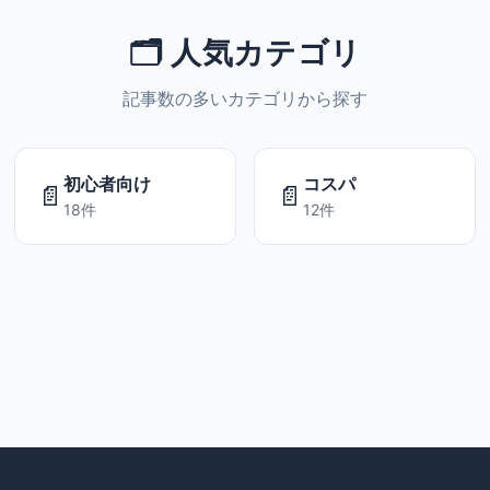
🗂️ 人気カテゴリ
記事数の多いカテゴリから探す
初心者向け
コスパ
📄
📄
18件
12件