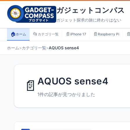
ガジェットコンパス
ガジェット探求の旅に終わりはない
🏠
📂
📄
📄

ホーム
カテゴリ一覧
iPhone 17
Raspberry Pi
ホーム
>
カテゴリ一覧
>
AQUOS sense4
AQUOS sense4
📄
1件の記事が見つかりました