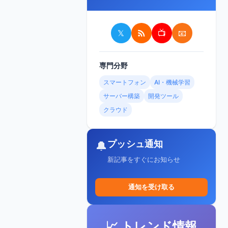
𝕏
📺
📧
専門分野
スマートフォン
AI・機械学習
サーバー構築
開発ツール
クラウド
プッシュ通知
🔔
新記事をすぐにお知らせ
通知を受け取る
📈 トレンド情報