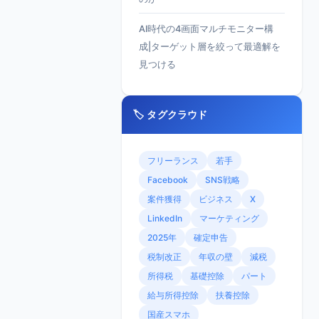
AI時代の4画面マルチモニター構
成|ターゲット層を絞って最適解を
見つける
🏷️ タグクラウド
フリーランス
若手
Facebook
SNS戦略
案件獲得
ビジネス
X
LinkedIn
マーケティング
2025年
確定申告
税制改正
年収の壁
減税
所得税
基礎控除
パート
給与所得控除
扶養控除
国産スマホ