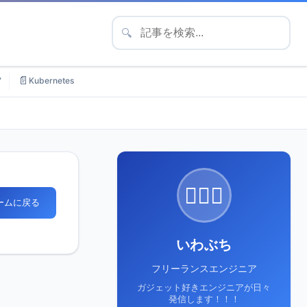
🔍
📄
7
Kubernetes
🙋🏻‍♂️
ホームに戻る
いわぶち
フリーランスエンジニア
ガジェット好きエンジニアが日々
発信します！！！