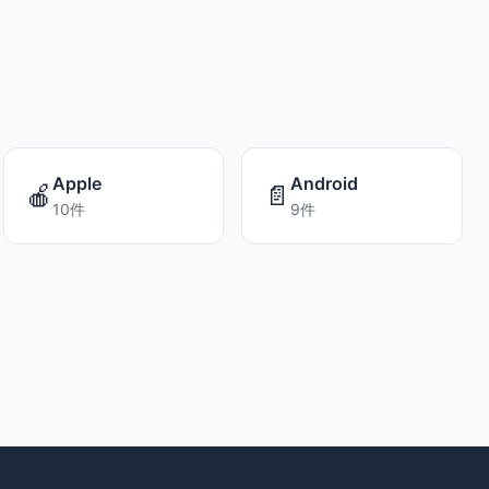
Apple
Android
🍎
📄
10件
9件