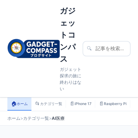
ガジ
ェッ
トコ
ンパ
🔍
ス
ガジェット
探求の旅に
終わりはな
い
🏠
📂
📄
📄

ホーム
カテゴリ一覧
iPhone 17
Raspberry Pi
ホーム
>
カテゴリ一覧
>
AI医療