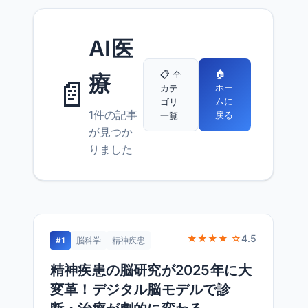
AI医
🏠
📋 全
療
📄
ホー
カテ
ムに
ゴリ
1件の記事
戻る
一覧
が見つか
りました
★★★★ ☆
4.5
#1
脳科学
精神疾患
精神疾患の脳研究が2025年に大
変革！デジタル脳モデルで診