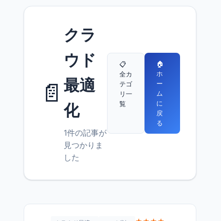
クラ
ウド
🏠
📋
ホ
全カ
最適
📄
ー
テゴ
ム
リ一
に
覧
化
戻
る
1件の記事が
見つかりま
した