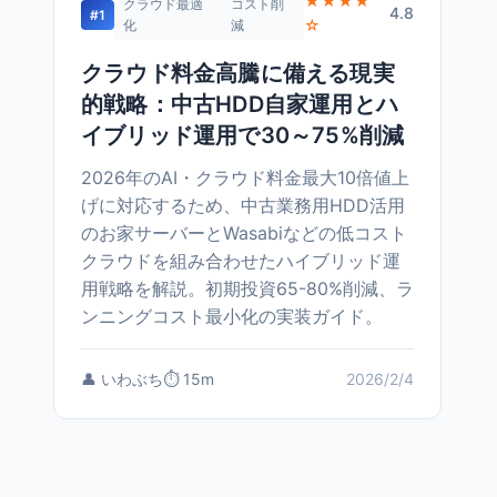
★★★★
クラウド最適
コスト削
4.8
#1
☆
化
減
クラウド料金高騰に備える現実
的戦略：中古HDD自家運用とハ
イブリッド運用で30～75%削減
2026年のAI・クラウド料金最大10倍値上
げに対応するため、中古業務用HDD活用
のお家サーバーとWasabiなどの低コスト
クラウドを組み合わせたハイブリッド運
用戦略を解説。初期投資65-80%削減、ラ
ンニングコスト最小化の実装ガイド。
👤 いわぶち
⏱️ 15m
2026/2/4