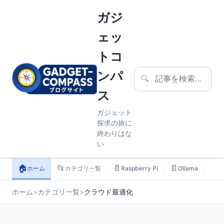
ガジ
ェッ
トコ
ンパ
🔍
ス
ガジェット
探求の旅に
終わりはな
い
🏠
📂
📄
📄
📄
ホーム
カテゴリ一覧
Raspberry Pi
Ollama
ス
ホーム
>
カテゴリ一覧
>
クラウド最適化