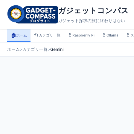
ガジェットコンパス
ガジェット探求の旅に終わりはない
🏠
📂
📄
📄
📄
ホーム
カテゴリ一覧
Raspberry Pi
Ollama
ス
ホーム
>
カテゴリ一覧
>
Gemini