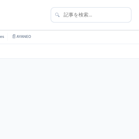
🔍
📄
es
AYANEO