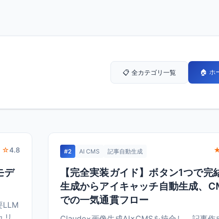
🏠 
📋 全カテゴリ一覧
 ☆
4.8
#2
AI CMS
記事自動生成
モデ
【完全実装ガイド】ボタン1つで完結
生成からアイキャッチ自動生成、C
での一気通貫フロー
要LLM
ュリ
Claude×画像生成AI×CMSを統合し、記事