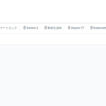
📄
📄
📄
📄
マートロック
Switch 2
動画生成AI
Xiaomi 17
Kubernet