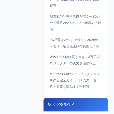
解説
AI需要が半導体危機を招く—SDカ
ード価格2倍化とスマホ市場の大転
換
PC品薄はいつまで続く？2026年
メモリ不足と値上げの長期化予測
WiMiUS K13は買うべき？3万円プ
ロジェクターの実力を徹底検証
M5Stack Core2でスタックチャン
を作る完全ガイド｜購入先・価
格・必要な部品まで全解説
🏷️ タグクラウド