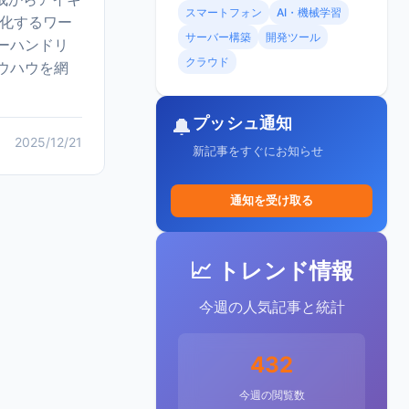
スマートフォン
AI・機械学習
動化するワー
サーバー構築
開発ツール
ーハンドリ
クラウド
ウハウを網
プッシュ通知
🔔
2025/12/21
新記事をすぐにお知らせ
通知を受け取る
📈 トレンド情報
今週の人気記事と統計
432
今週の閲覧数