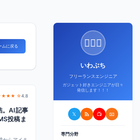
🙋🏻‍♂️
ホームに戻る
いわぶち
フリーランスエンジニア
ガジェット好きエンジニアが日々
発信します！！！
★★★★ ☆
4.8
。AI記事
𝕏
📺
📧
MS投稿ま
専門分野
作成からアイキ