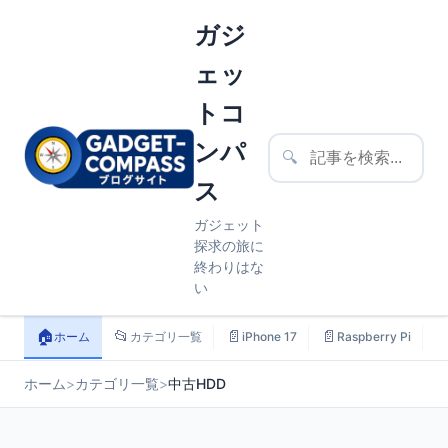
ガジ
ェッ
トコ
ンパ
🔍
ス
ガジェット
探求の旅に
終わりはな
い
🏠
📂
📄
📄

ホーム
カテゴリ一覧
iPhone 17
Raspberry Pi
ホーム
>
カテゴリ一覧
>
中古HDD