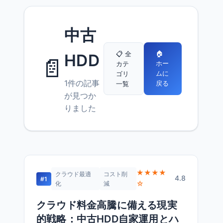
中古
🏠
📋 全
HDD
📄
ホー
カテ
ムに
ゴリ
1件の記事
戻る
一覧
が見つか
りました
★★★★
クラウド最適
コスト削
4.8
#1
☆
化
減
クラウド料金高騰に備える現実
的戦略：中古HDD自家運用とハ