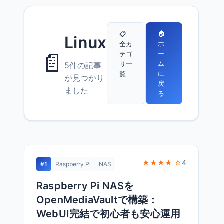
🏠
📋
Linux
ホ
全カ
📄
ー
テゴ
ム
リ一
5件の記事
に
覧
が見つかり
戻
ました
る
★★★★ ☆
4
#1
Raspberry Pi
NAS
Raspberry Pi NASを
OpenMediaVaultで構築：
WebUI完結で初心者も安心運用