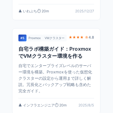
👤 いわぶち
⏱️ 20m
2025/12/27
★★★★ ☆
4.8
#5
Proxmox
VMクラスター
自宅ラボ構築ガイド：Proxmox
でVMクラスター環境を作る
自宅でエンタープライズレベルのサーバ
ー環境を構築。Proxmoxを使った仮想化
クラスターの設定から運用まで詳しく解
説。冗長化とバックアップ戦略も含めた
完全ガイド。
👤 インフラエンジニア
⏱️ 20m
2025/8/5