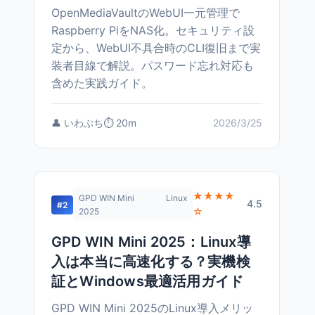
OpenMediaVaultのWebUI一元管理で
Raspberry PiをNAS化。セキュリティ設
定から、WebUI不具合時のCLI復旧まで実
装者目線で解説。パスワード忘れ対応も
含めた実践ガイド。
👤 いわぶち
⏱️ 20m
2026/3/25
★★★★
GPD WIN Mini
Linux
4.5
#2
☆
2025
GPD WIN Mini 2025：Linux導
入は本当に高速化する？実機検
証とWindows最適活用ガイド
GPD WIN Mini 2025のLinux導入メリッ