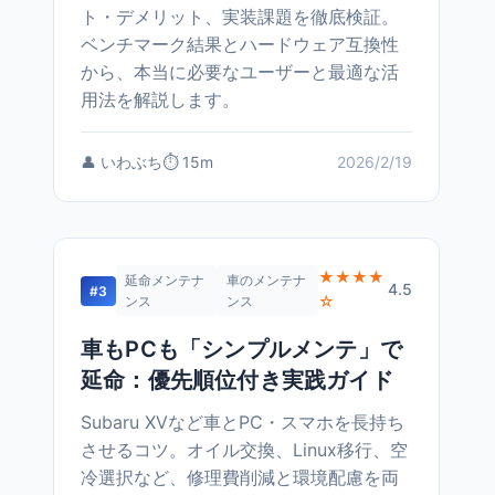
ト・デメリット、実装課題を徹底検証。
ベンチマーク結果とハードウェア互換性
から、本当に必要なユーザーと最適な活
用法を解説します。
👤 いわぶち
⏱️ 15m
2026/2/19
★★★★
延命メンテナ
車のメンテナ
4.5
#3
☆
ンス
ンス
車もPCも「シンプルメンテ」で
延命：優先順位付き実践ガイド
Subaru XVなど車とPC・スマホを長持ち
させるコツ。オイル交換、Linux移行、空
冷選択など、修理費削減と環境配慮を両