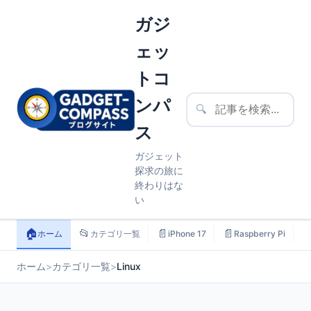
ガジ
ェッ
トコ
ンパ
🔍
ス
ガジェット
探求の旅に
終わりはな
い
🏠
📂
📄
📄

ホーム
カテゴリ一覧
iPhone 17
Raspberry Pi
ホーム
>
カテゴリ一覧
>
Linux