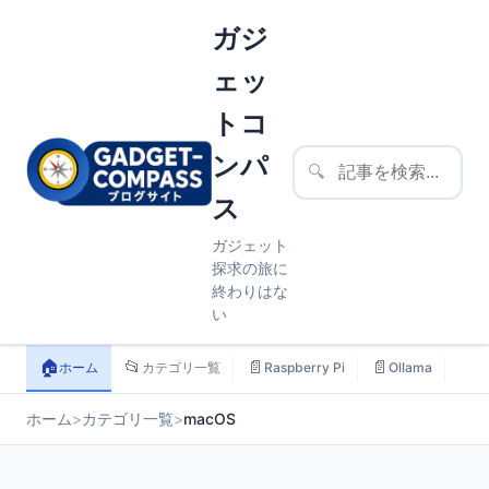
ガジ
ェッ
トコ
ンパ
🔍
ス
ガジェット
探求の旅に
終わりはな
い
🏠
📂
📄
📄
📄
ホーム
カテゴリ一覧
Raspberry Pi
Ollama
ス
ホーム
>
カテゴリ一覧
>
macOS