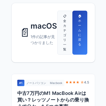
🏠
📋
ホ
全
macOS
ー
カ
📄
ム
テ
に
ゴ
1件の記事が見
戻
リ
つかりました
る
一
覧
★★★★ ☆
4.5
#1
ノートパソコン
Macbook
中古7万円のM1 MacBook Airは
買い？レッツノートからの乗り換