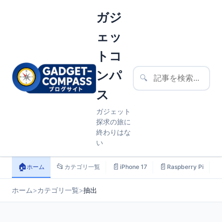
ガジ
ェッ
トコ
ンパ
🔍
ス
ガジェット
探求の旅に
終わりはな
い
🏠
📂
📄
📄

ホーム
カテゴリ一覧
iPhone 17
Raspberry Pi
ホーム
>
カテゴリ一覧
>
抽出