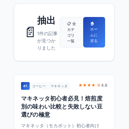
抽出
🏠
📋 全
📄
ホー
カテ
1件の記事
ムに
ゴリ
が見つか
戻る
一覧
りました
★★★★ ☆
4.8
#1
コーヒー
マキネッタ
マキネッタ初心者必見！焙煎度
別の味わい比較と失敗しない豆
選びの極意
マキネッタ（モカポット）初心者向け