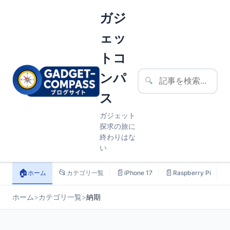
ガジ
ェッ
トコ
ンパ
🔍
ス
ガジェット
探求の旅に
終わりはな
い
🏠
📂
📄
📄

ホーム
カテゴリ一覧
iPhone 17
Raspberry Pi
ホーム
>
カテゴリ一覧
>
納期