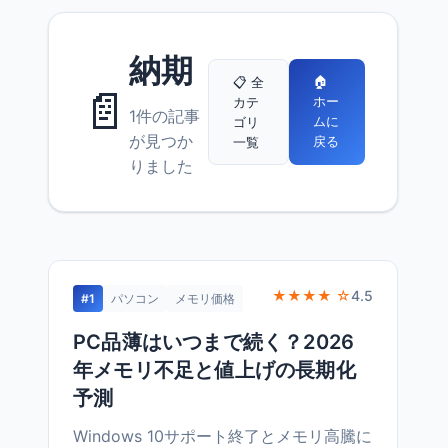
納期
🏠
📋 全
📄
ホー
カテ
1件の記事
ムに
ゴリ
が見つか
戻る
一覧
りました
★★★★ ☆
4.5
#1
パソコン
メモリ価格
PC品薄はいつまで続く？2026
年メモリ不足と値上げの長期化
予測
Windows 10サポート終了とメモリ高騰に