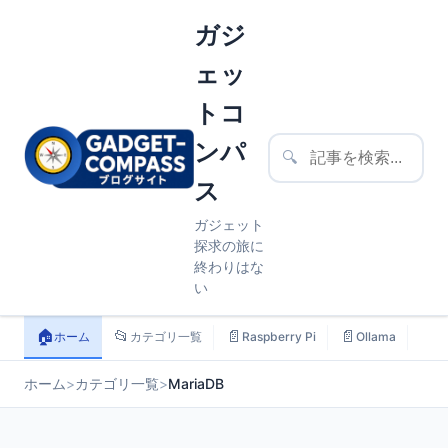
ガジ
ェッ
トコ
ンパ
🔍
ス
ガジェット
探求の旅に
終わりはな
い
🏠
📂
📄
📄
📄
ホーム
カテゴリ一覧
Raspberry Pi
Ollama
ス
ホーム
>
カテゴリ一覧
>
MariaDB