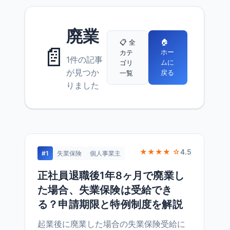
廃業
🏠
📋 全
📄
ホー
カテ
1件の記事
ムに
ゴリ
が見つか
戻る
一覧
りました
★★★★ ☆
4.5
#1
失業保険
個人事業主
正社員退職後1年8ヶ月で廃業し
た場合、失業保険は受給でき
る？申請期限と特例制度を解説
起業後に廃業した場合の失業保険受給に