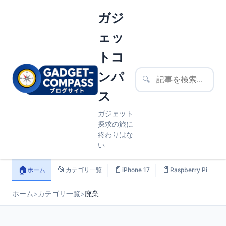
ガジ
ェッ
トコ
ンパ
🔍
ス
ガジェット
探求の旅に
終わりはな
い
🏠
📂
📄
📄

ホーム
カテゴリ一覧
iPhone 17
Raspberry Pi
ホーム
>
カテゴリ一覧
>
廃業