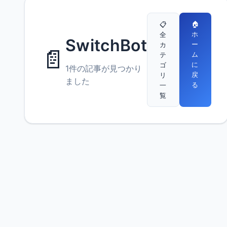
🏠
📋
ホ
全
SwitchBot
ー
カ
📄
ム
テ
に
ゴ
1件の記事が見つかり
戻
リ
ました
る
一
覧