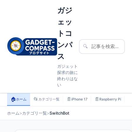
ガジ
ェッ
トコ
ンパ
🔍
ス
ガジェット
探求の旅に
終わりはな
い
🏠
📂
📄
📄

ホーム
カテゴリ一覧
iPhone 17
Raspberry Pi
ホーム
>
カテゴリ一覧
>
SwitchBot