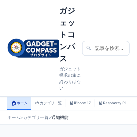
ガジ
ェッ
トコ
ンパ
🔍
ス
ガジェット
探求の旅に
終わりはな
い
🏠
📂
📄
📄

ホーム
カテゴリ一覧
iPhone 17
Raspberry Pi
ホーム
>
カテゴリ一覧
>
通知機能