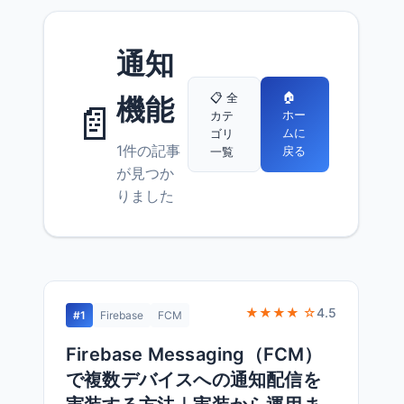
通知
🏠
📋 全
機能
📄
ホー
カテ
ムに
ゴリ
1件の記事
戻る
一覧
が見つか
りました
★★★★ ☆
4.5
#1
Firebase
FCM
Firebase Messaging（FCM）
で複数デバイスへの通知配信を