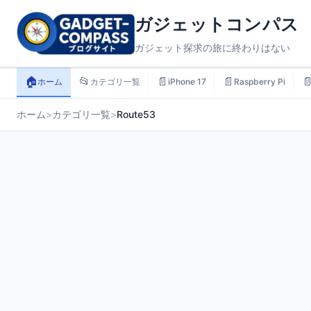
ガジェットコンパス
ガジェット探求の旅に終わりはない
🏠
📂
📄
📄

ホーム
カテゴリ一覧
iPhone 17
Raspberry Pi
ホーム
>
カテゴリ一覧
>
Route53