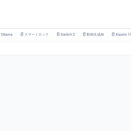

📄
📄
📄
📄
Ollama
スマートロック
Switch 2
動画生成AI
Xiaomi 1