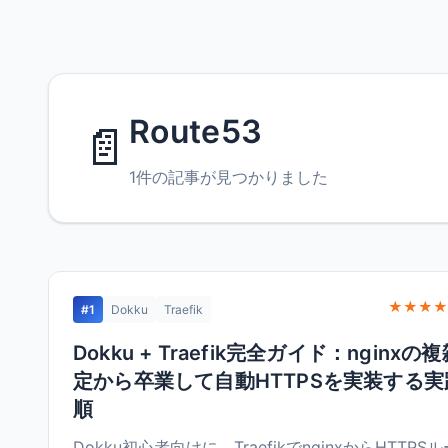
Route53
📄
1件の記事が見つかりました
★★★★
#1
Dokku
Traefik
Dokku + Traefik完全ガイド：nginxの
定から卒業して自動HTTPSを実装する実
順
Dokku初心者向けに、TraefikでnginxからHTTPS