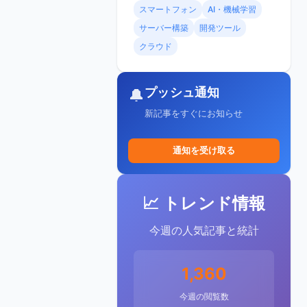
スマートフォン
AI・機械学習
サーバー構築
開発ツール
クラウド
プッシュ通知
🔔
新記事をすぐにお知らせ
通知を受け取る
📈 トレンド情報
今週の人気記事と統計
1,360
今週の閲覧数