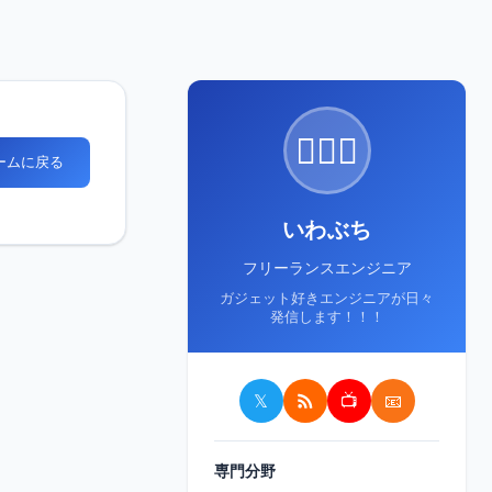
🙋🏻‍♂️
ホームに戻る
いわぶち
フリーランスエンジニア
ガジェット好きエンジニアが日々
発信します！！！
𝕏
📺
📧
専門分野