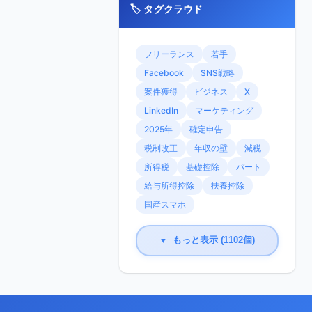
🏷️ タグクラウド
フリーランス
若手
Facebook
SNS戦略
案件獲得
ビジネス
X
LinkedIn
マーケティング
2025年
確定申告
税制改正
年収の壁
減税
所得税
基礎控除
パート
給与所得控除
扶養控除
国産スマホ
もっと表示 (1102個)
▼