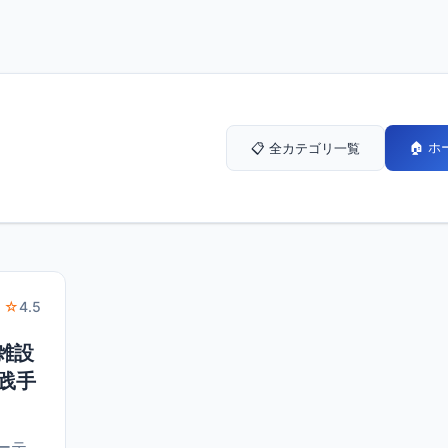
🏠 
📋 全カテゴリ一覧
 ☆
4.5
複雑設
践手
ルーテ