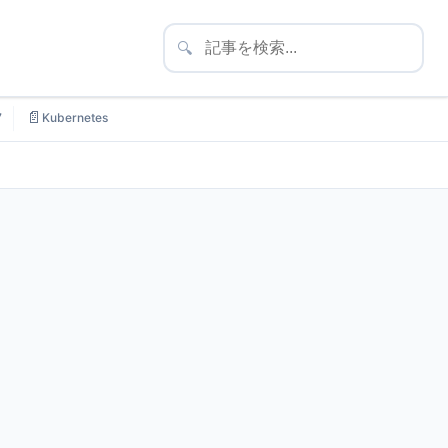
🔍
📄
7
Kubernetes