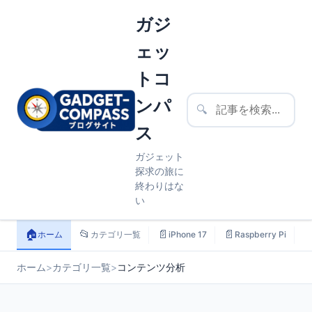
ガジ
ェッ
トコ
ンパ
🔍
ス
ガジェット
探求の旅に
終わりはな
い
🏠
📂
📄
📄

ホーム
カテゴリ一覧
iPhone 17
Raspberry Pi
ホーム
>
カテゴリ一覧
>
コンテンツ分析