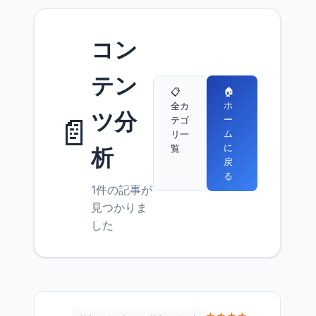
コン
テン
🏠
📋
ホ
全カ
ツ分
📄
ー
テゴ
ム
リ一
に
覧
析
戻
る
1件の記事が
見つかりま
した