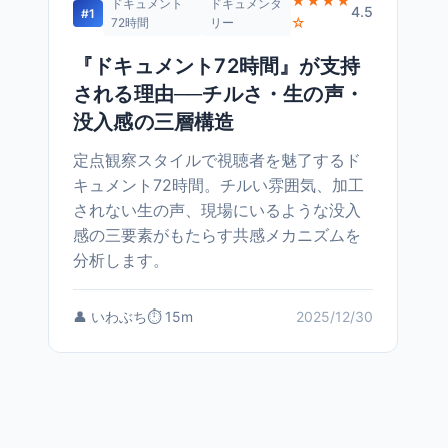
★★★★
ドキュメント
ドキュメンタ
4.5
#1
☆
72時間
リー
『ドキュメント72時間』が支持
される理由──チルさ・生の声・
没入感の三層構造
定点観察スタイルで視聴者を魅了するド
キュメント72時間。チルい雰囲気、加工
されない生の声、現場にいるような没入
感の三要素がもたらす共感メカニズムを
分析します。
👤 いわぶち
⏱️ 15m
2025/12/30