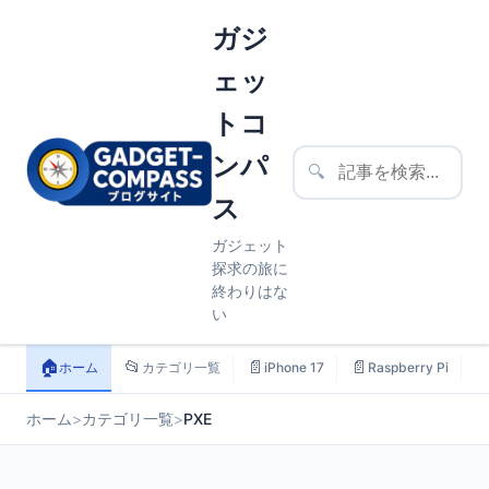
ガジ
ェッ
トコ
ンパ
🔍
ス
ガジェット
探求の旅に
終わりはな
い
🏠
📂
📄
📄

ホーム
カテゴリ一覧
iPhone 17
Raspberry Pi
ホーム
>
カテゴリ一覧
>
PXE