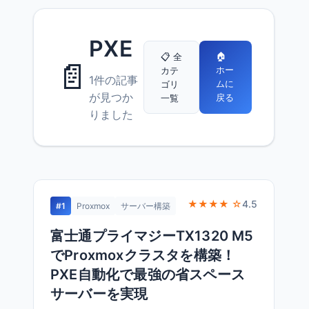
PXE
🏠
📋 全
📄
ホー
カテ
1件の記事
ムに
ゴリ
が見つか
戻る
一覧
りました
★★★★ ☆
4.5
#1
Proxmox
サーバー構築
富士通プライマジーTX1320 M5
でProxmoxクラスタを構築！
PXE自動化で最強の省スペース
サーバーを実現