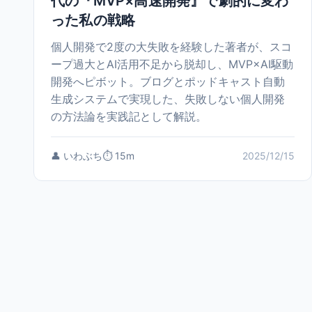
代の『MVP×高速開発』で劇的に変わ
った私の戦略
個人開発で2度の大失敗を経験した著者が、スコ
ープ過大とAI活用不足から脱却し、MVP×AI駆動
開発へピボット。ブログとポッドキャスト自動
生成システムで実現した、失敗しない個人開発
の方法論を実践記として解説。
👤 いわぶち
⏱️ 15m
2025/12/15