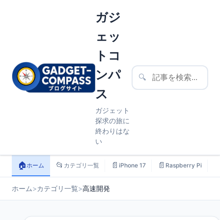
ガジ
ェッ
トコ
ンパ
🔍
ス
ガジェット
探求の旅に
終わりはな
い
🏠
📂
📄
📄

ホーム
カテゴリ一覧
iPhone 17
Raspberry Pi
ホーム
>
カテゴリ一覧
>
高速開発