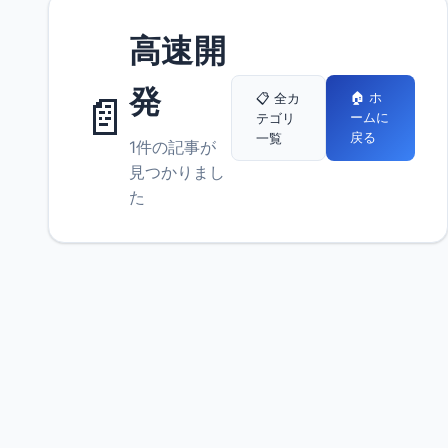
高速開
発
📄
🏠 ホ
📋 全カ
ームに
テゴリ
戻る
一覧
1件の記事が
見つかりまし
た