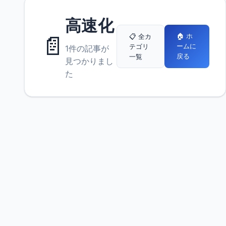
高速化
📄
🏠 ホ
📋 全カ
ームに
テゴリ
1件の記事が
戻る
一覧
見つかりまし
た