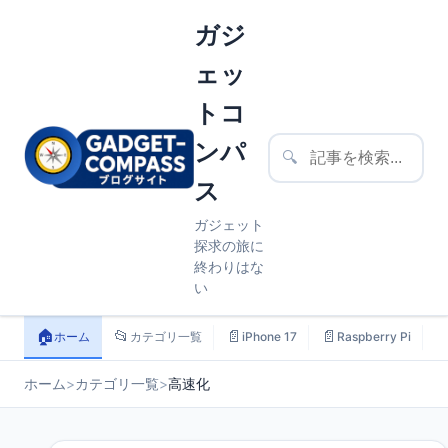
ガジ
ェッ
トコ
ンパ
🔍
ス
ガジェット
探求の旅に
終わりはな
い
🏠
📂
📄
📄

ホーム
カテゴリ一覧
iPhone 17
Raspberry Pi
ホーム
>
カテゴリ一覧
>
高速化