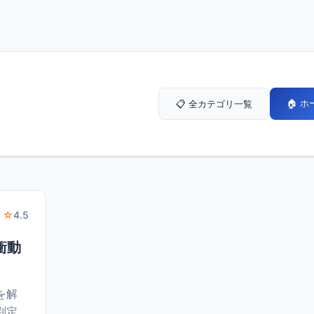
🏠 
📋 全カテゴリ一覧
 ☆
4.5
衝動
を解
判定