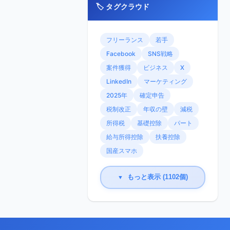
🏷️ タグクラウド
フリーランス
若手
Facebook
SNS戦略
案件獲得
ビジネス
X
LinkedIn
マーケティング
2025年
確定申告
税制改正
年収の壁
減税
所得税
基礎控除
パート
給与所得控除
扶養控除
国産スマホ
もっと表示 (1102個)
▼