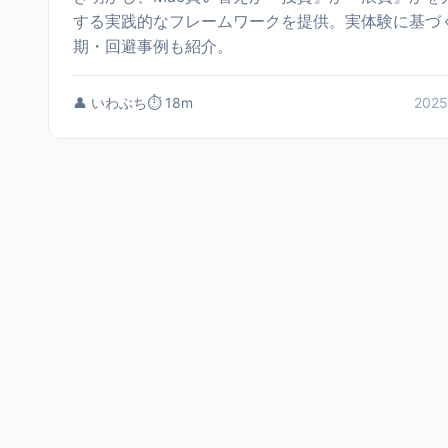
する実践的なフレームワークを提供。実体験に基づ
期・回避事例も紹介。
👤 いわぶち
⏱️ 18m
2025