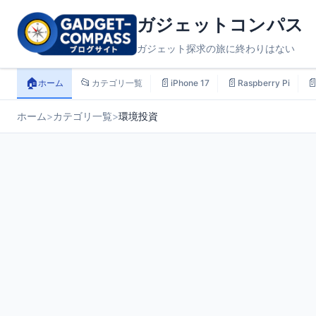
ガジェットコンパス
ガジェット探求の旅に終わりはない
🏠
📂
📄
📄

ホーム
カテゴリ一覧
iPhone 17
Raspberry Pi
ホーム
>
カテゴリ一覧
>
環境投資