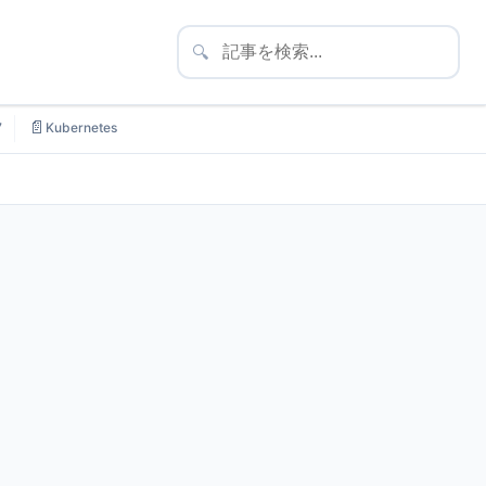
🔍
📄
7
Kubernetes