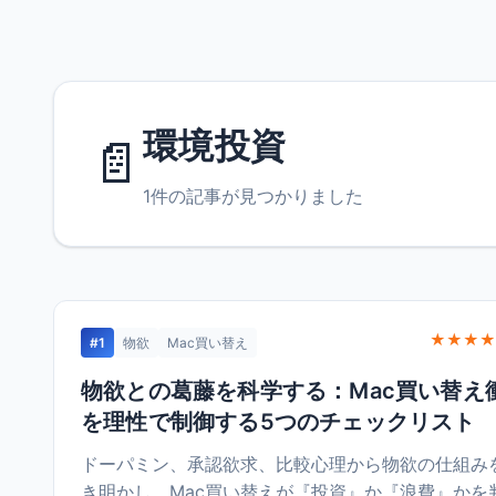
環境投資
📄
1件の記事が見つかりました
★★★★
#1
物欲
Mac買い替え
物欲との葛藤を科学する：Mac買い替え
を理性で制御する5つのチェックリスト
ドーパミン、承認欲求、比較心理から物欲の仕組み
き明かし、Mac買い替えが『投資』か『浪費』かを