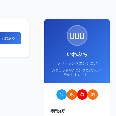
🙋🏻‍♂️
ホームに戻る
いわぶち
フリーランスエンジニア
ガジェット好きエンジニアが日々
発信します！！！
𝕏
📺
📧
専門分野