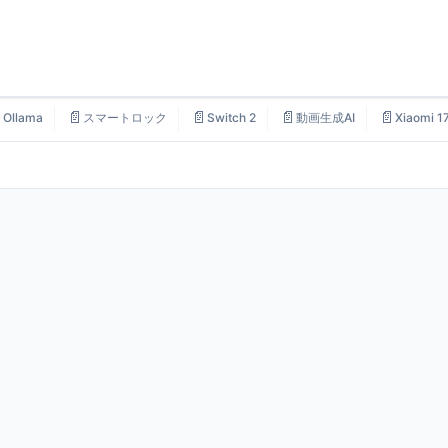

📄
📄
📄
📄
Ollama
スマートロック
Switch 2
動画生成AI
Xiaomi 1