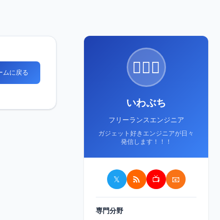
🙋🏻‍♂️
ホームに戻る
いわぶち
フリーランスエンジニア
ガジェット好きエンジニアが日々
発信します！！！
𝕏
📺
📧
専門分野