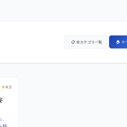
🏠 
📋 全カテゴリ一覧
 ☆
4.5
妄
ら、
を解