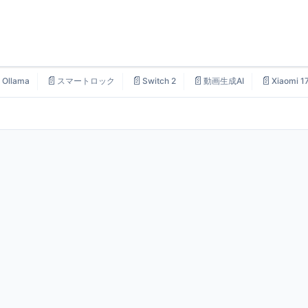

📄
📄
📄
📄
Ollama
スマートロック
Switch 2
動画生成AI
Xiaomi 1