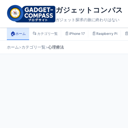
ガジェットコンパス
ガジェット探求の旅に終わりはない
🏠
📂
📄
📄

ホーム
カテゴリ一覧
iPhone 17
Raspberry Pi
ホーム
>
カテゴリ一覧
>
心理療法