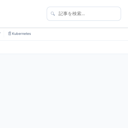
🔍
📄
7
Kubernetes