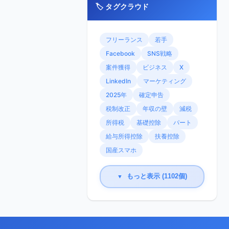
🏷️ タグクラウド
フリーランス
若手
Facebook
SNS戦略
案件獲得
ビジネス
X
LinkedIn
マーケティング
2025年
確定申告
税制改正
年収の壁
減税
所得税
基礎控除
パート
給与所得控除
扶養控除
国産スマホ
もっと表示 (1102個)
▼