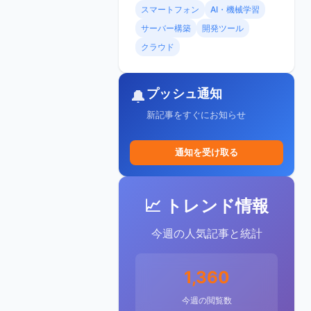
スマートフォン
AI・機械学習
サーバー構築
開発ツール
クラウド
プッシュ通知
🔔
新記事をすぐにお知らせ
通知を受け取る
📈 トレンド情報
今週の人気記事と統計
1,360
今週の閲覧数