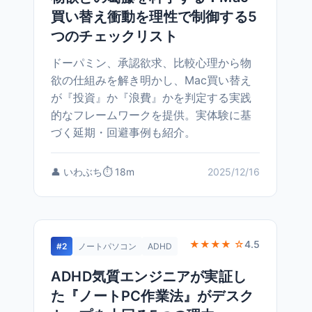
買い替え衝動を理性で制御する5
つのチェックリスト
ドーパミン、承認欲求、比較心理から物
欲の仕組みを解き明かし、Mac買い替え
が『投資』か『浪費』かを判定する実践
的なフレームワークを提供。実体験に基
づく延期・回避事例も紹介。
👤 いわぶち
⏱️ 18m
2025/12/16
★★★★ ☆
4.5
#2
ノートパソコン
ADHD
ADHD気質エンジニアが実証し
た『ノートPC作業法』がデスク