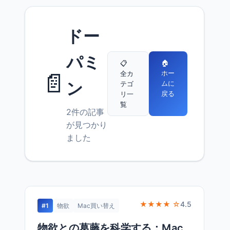
ドー
パミ
🏠
📋
📄
ホー
全カ
ン
ムに
テゴ
戻る
リ一
覧
2件の記事
が見つかり
ました
★★★★ ☆
4.5
#1
物欲
Mac買い替え
物欲との葛藤を科学する：Mac