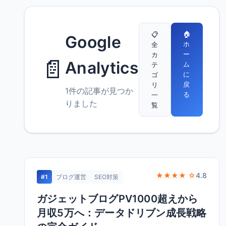
🏠
📋
Google
ホ
全
ー
カ
📄
Analytics
ム
テ
に
ゴ
戻
リ
1件の記事が見つか
る
一
りました
覧
★★★★ ☆
4.8
#1
ブログ運営
SEO対策
ガジェットブログPV1000超えから
月収5万へ：データドリブン成長戦略