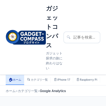
ガジ
ェッ
トコ
ンパ
🔍
ス
ガジェット
探求の旅に
終わりはな
い
🏠
📂
📄
📄

ホーム
カテゴリ一覧
iPhone 17
Raspberry Pi
ホーム
>
カテゴリ一覧
>
Google Analytics