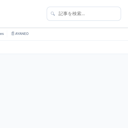
🔍
📄
es
AYANEO