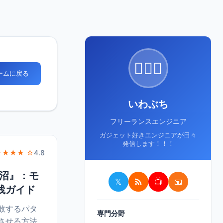
🙋🏻‍♂️
ホームに戻る
いわぶち
フリーランスエンジニア
ガジェット好きエンジニアが日々
発信します！！！
★★★★ ☆
4.8
沼』：モ
𝕏
📺
📧
践ガイド
敗するパタ
専門分野
させる方法