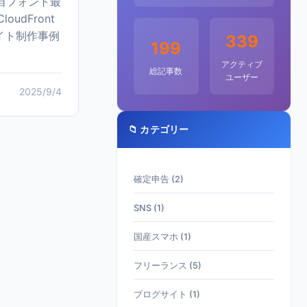
。独自フォント最
udFront
イト制作事例
339
199
アクティブ
総記事数
ユーザー
2025/9/4
📁 カテゴリー
確定申告 (2)
SNS (1)
国産スマホ (1)
フリーランス (5)
ブログサイト (1)