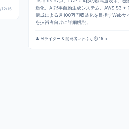
Insights 97点、LCP 0.4秒の超高速表示
適化、AI記事自動生成システム、AWS S3 + Clo
/12/15
構成による月100万円収益化を目指すWebサ
を技術者向けに詳細解説。
👤 AIライター & 開発者いわぶち
⏱️ 15m