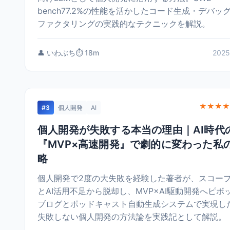
bench77.2%の性能を活かしたコード生成・デバッ
ファクタリングの実践的なテクニックを解説。
👤 いわぶち
⏱️ 18m
2025
★★★★
#3
個人開発
AI
個人開発が失敗する本当の理由｜AI時代
『MVP×高速開発』で劇的に変わった私
略
個人開発で2度の大失敗を経験した著者が、スコー
とAI活用不足から脱却し、MVP×AI駆動開発へピボ
ブログとポッドキャスト自動生成システムで実現し
失敗しない個人開発の方法論を実践記として解説。