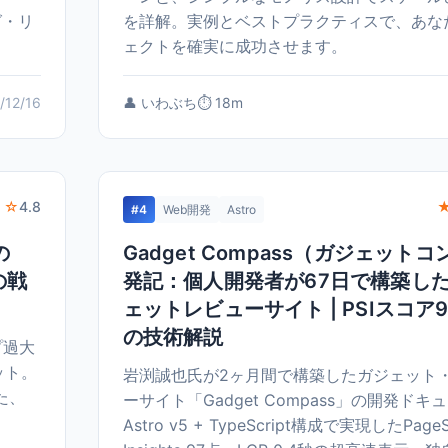
グ・リ
を詳解。実例とベストプラクティスで、あな
ェクトを確実に成功させます。
/12/16
👤 いわぶち
⏱️ 18m
 ☆
4.8
#4
Web開発
Astro
の
Gadget Compass（ガジェット
の戦
発記：個人開発者が67日で構築し
ェットレビューサイト | PSIスコア
の技術解説
プ過大
ット。
岩渕誠也氏が2ヶ月間で構築したガジェット
た、
ーサイト「Gadget Compass」の開発ドキ
Astro v5 + TypeScript構成で実現したPage