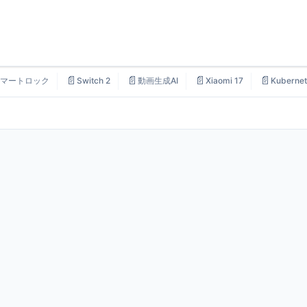
📄
📄
📄
📄
マートロック
Switch 2
動画生成AI
Xiaomi 17
Kubernet