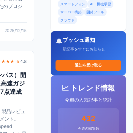
スマートフォン
AI・機械学習
たのプロジ
サーバー構築
開発ツール
クラウド
2025/12/15
プッシュ通知
🔔
新記事をすぐにお知らせ
★★★★ ☆
4.8
通知を受け取る
コンパス）開
た高速ガジ
📈 トレンド情報
97点達成
今週の人気記事と統計
・製品レビュ
432
ュメント。
Speed
今週の閲覧数