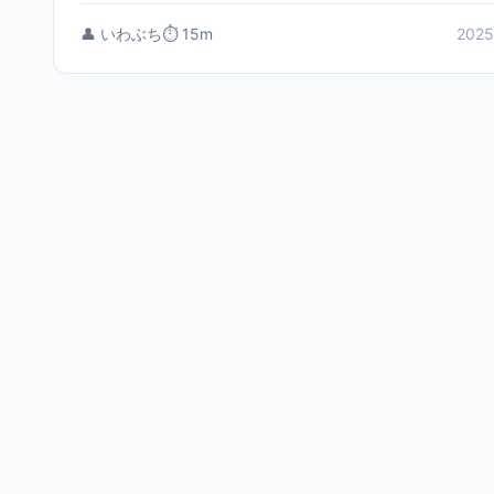
👤 いわぶち
⏱️ 15m
2025