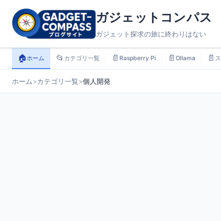
ガジェットコンパス
ガジェット探求の旅に終わりはない
🏠
📂
📄
📄
📄
ホーム
カテゴリ一覧
Raspberry Pi
Ollama
ス
ホーム
>
カテゴリ一覧
>
個人開発