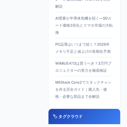
解説
AI需要が半導体危機を招く—SDカ
ード価格2倍化とスマホ市場の大転
換
PC品薄はいつまで続く？2026年
メモリ不足と値上げの長期化予測
WiMiUS K13は買うべき？3万円プ
ロジェクターの実力を徹底検証
M5Stack Core2でスタックチャン
を作る完全ガイド｜購入先・価
格・必要な部品まで全解説
🏷️ タグクラウド