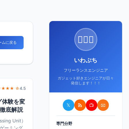
🙋🏻‍♂️
ホームに戻る
いわぶち
フリーランスエンジニア
ガジェット好きエンジニアが日々
発信します！！！
★★★★ ☆
4.5
ング体験を変
𝕏
📺
📧
を徹底解説
ing Unit）
専門分野
るゲーミング