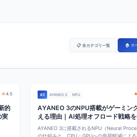
🏠 
📋 全カテゴリ一覧
 ☆
4.5
#2
AYANEO 3
NPU
新的
AYANEO 3のNPU搭載がゲーミ
の実
える理由｜AI処理オフロード戦略
AYANEO 3に搭載されるNPU（Neural Process
の仕組みと、CPU・GPUへの負荷軽減によ
、