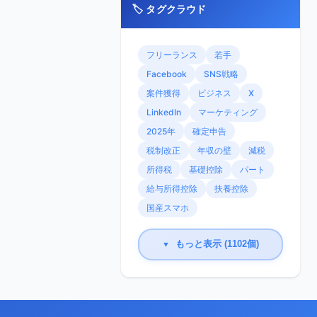
🏷️ タグクラウド
フリーランス
若手
Facebook
SNS戦略
案件獲得
ビジネス
X
LinkedIn
マーケティング
2025年
確定申告
税制改正
年収の壁
減税
所得税
基礎控除
パート
給与所得控除
扶養控除
国産スマホ
もっと表示 (1102個)
▼