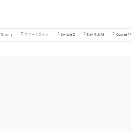

📄
📄
📄
📄
Ollama
スマートロック
Switch 2
動画生成AI
Xiaomi 1