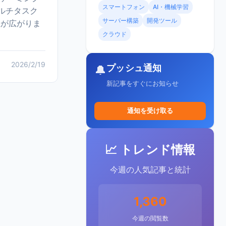
スマートフォン
AI・機械学習
ルチタスク
サーバー構築
開発ツール
性が広がりま
クラウド
2026/2/19
プッシュ通知
🔔
新記事をすぐにお知らせ
通知を受け取る
📈 トレンド情報
今週の人気記事と統計
1,360
今週の閲覧数