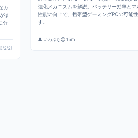
強化メカニズムを解説。バッテリー効率とマ
度なカ
性能の向上で、携帯型ゲーミングPCの可能
がま
す。
に分
👤 いわぶち
⏱️ 15m
6/2/21