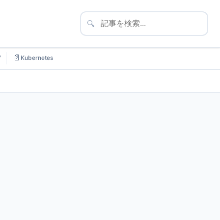
🔍
📄
7
Kubernetes