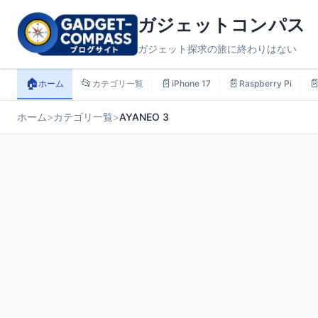
ガジェットコンパス
ガジェット探求の旅に終わりはない
🏠
📂
📄
📄

ホーム
カテゴリ一覧
iPhone 17
Raspberry Pi
ホーム
>
カテゴリ一覧
>
AYANEO 3