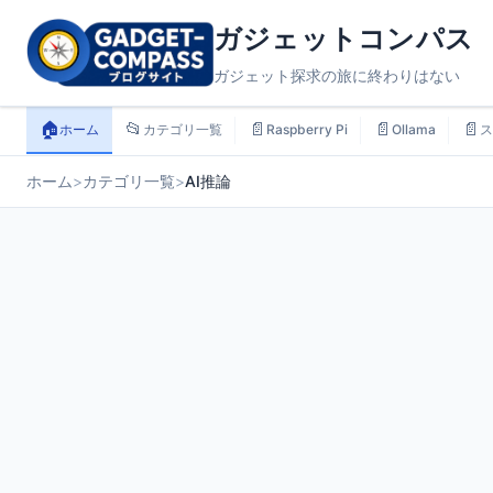
ガジェットコンパス
ガジェット探求の旅に終わりはない
🏠
📂
📄
📄
📄
ホーム
カテゴリ一覧
Raspberry Pi
Ollama
ス
ホーム
>
カテゴリ一覧
>
AI推論