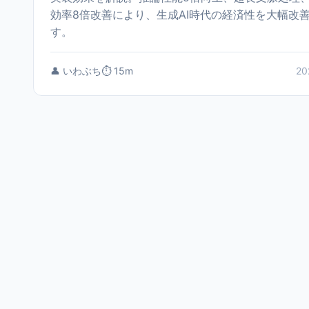
効率8倍改善により、生成AI時代の経済性を大幅改
す。
👤 いわぶち
⏱️ 15m
20