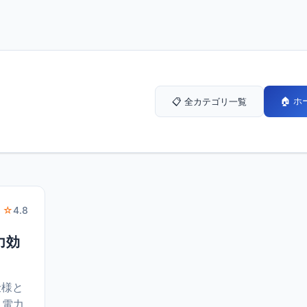
🏠 
📋 全カテゴリ一覧
 ☆
4.8
電力効
仕様と
、電力