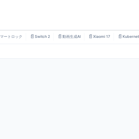
📄
📄
📄
📄
マートロック
Switch 2
動画生成AI
Xiaomi 17
Kubernet