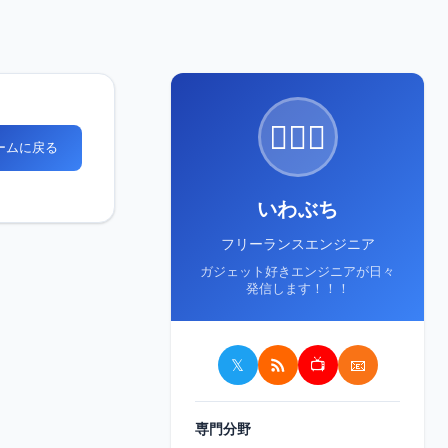
🙋🏻‍♂️
ホームに戻る
いわぶち
フリーランスエンジニア
ガジェット好きエンジニアが日々
発信します！！！
𝕏
📺
📧
専門分野