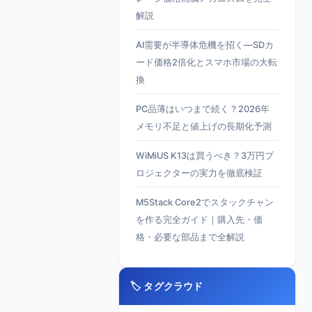
解説
AI需要が半導体危機を招く—SDカ
ード価格2倍化とスマホ市場の大転
換
PC品薄はいつまで続く？2026年
メモリ不足と値上げの長期化予測
WiMiUS K13は買うべき？3万円プ
ロジェクターの実力を徹底検証
M5Stack Core2でスタックチャン
を作る完全ガイド｜購入先・価
格・必要な部品まで全解説
🏷️ タグクラウド