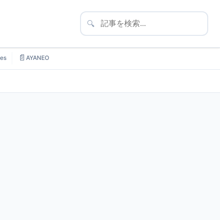
🔍
📄
es
AYANEO